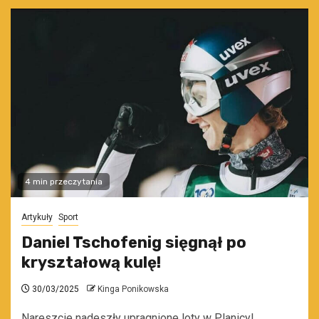
4 min przeczytania
Artykuły
Sport
Daniel Tschofenig sięgnął po
kryształową kulę!
30/03/2025
Kinga Ponikowska
Nareszcie nadeszły upragnione loty w Planicy!