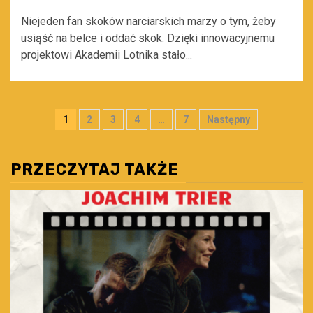
Niejeden fan skoków narciarskich marzy o tym, żeby
usiąść na belce i oddać skok. Dzięki innowacyjnemu
projektowi Akademii Lotnika stało...
Stronicowanie
1
2
3
4
…
7
Następny
wpisów
PRZECZYTAJ TAKŻE