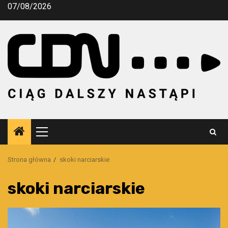
Przejdź
07/08/2026
do
treści
Menu
główne
Strona główna
skoki narciarskie
skoki narciarskie