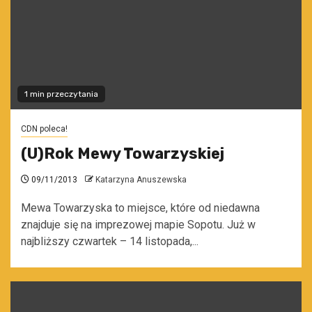
1 min przeczytania
CDN poleca!
(U)Rok Mewy Towarzyskiej
09/11/2013
Katarzyna Anuszewska
Mewa Towarzyska to miejsce, które od niedawna
znajduje się na imprezowej mapie Sopotu. Już w
najbliższy czwartek – 14 listopada,...