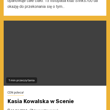
opanowuje całe ciało. 15 listopada klub Sfinks700 da
okazję do przekonania się o tym...
1 min przeczytania
CDN poleca!
Kasia Kowalska w Scenie