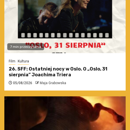
7 min przeczytania
Film
Kultura
26. SFF: Ostatniej nocy w Oslo. O „Oslo, 31
sierpnia” Joachima Triera
05/08/2026
Maja Grabowska