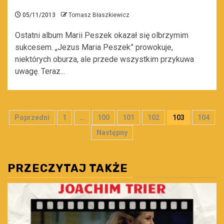
05/11/2013
Tomasz Błaszkiewicz
Ostatni album Marii Peszek okazał się olbrzymim
sukcesem. „Jezus Maria Peszek” prowokuje,
niektórych oburza, ale przede wszystkim przykuwa
uwagę. Teraz...
Stronicowanie
Poprzedni
1
…
100
101
102
103
104
wpisów
Następny
PRZECZYTAJ TAKŻE