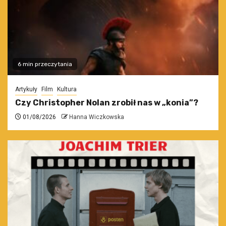
6 min przeczytania
Artykuły
Film
Kultura
Czy Christopher Nolan zrobił nas w „konia”?
01/08/2026
Hanna Wiczkowska