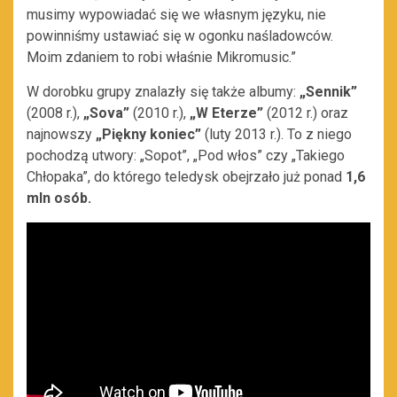
musimy wypowiadać się we własnym języku, nie
powinniśmy ustawiać się w ogonku naśladowców.
Moim zdaniem to robi właśnie Mikromusic.”
W dorobku grupy znalazły się także albumy:
„Sennik”
(2008 r.),
„Sova”
(2010 r.),
„W Eterze”
(2012 r.) oraz
najnowszy
„Piękny koniec”
(luty 2013 r.). To z niego
pochodzą utwory: „Sopot”, „Pod włos” czy „Takiego
Chłopaka”, do którego teledysk obejrzało już ponad
1,6
mln osób.