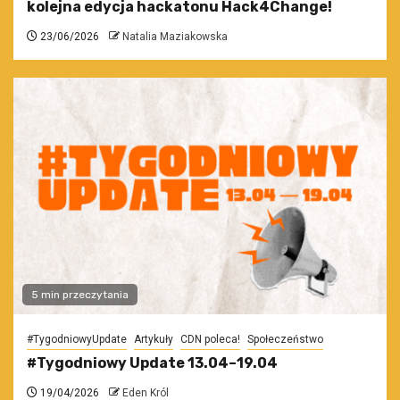
kolejna edycja hackatonu Hack4Change!
23/06/2026
Natalia Maziakowska
5 min przeczytania
#TygodniowyUpdate
Artykuły
CDN poleca!
Społeczeństwo
#Tygodniowy Update 13.04–19.04
19/04/2026
Eden Król