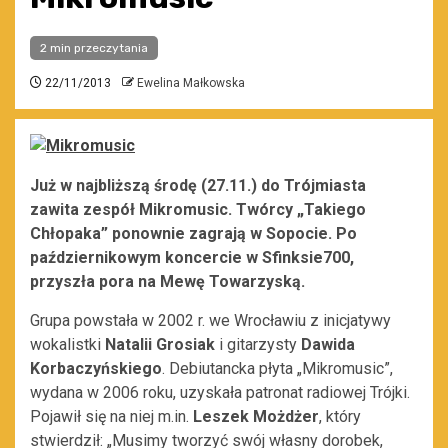
2 min przeczytania
22/11/2013
Ewelina Małkowska
Już w najbliższą środę (27.11.) do Trójmiasta
zawita zespół Mikromusic. Twórcy „Takiego
Chłopaka” ponownie zagrają w Sopocie. Po
październikowym koncercie w Sfinksie700,
przyszła pora na Mewę Towarzyską.
Grupa powstała w 2002 r. we Wrocławiu z inicjatywy
wokalistki
Natalii Grosiak
i gitarzysty
Dawida
Korbaczyńskiego
. Debiutancka płyta „Mikromusic”,
wydana w 2006 roku, uzyskała patronat radiowej Trójki.
Pojawił się na niej m.in.
Leszek Możdżer
, który
stwierdził: „Musimy tworzyć swój własny dorobek,