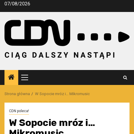
Przejdź
07/08/2026
do
treści
Menu
główne
Strona główna
W Sopocie mróz i… Mikromusic
CDN poleca!
W Sopocie mróz i…
Mikromusic