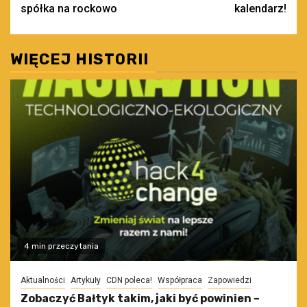
wpisy
spółka na rockowo
kalendarz!
WIĘCEJ HISTORII
4 min przeczytania
Aktualności
Artykuły
CDN poleca!
Współpraca
Zapowiedzi
Zobaczyć Bałtyk takim, jaki być powinien –