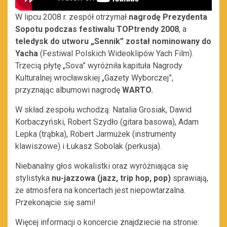
W lipcu 2008 r. zespół otrzymał
nagrodę Prezydenta
Sopotu podczas festiwalu TOPtrendy 2008
, a
teledysk do utworu „Sennik” został nominowany do
Yacha
(Festiwal Polskich Wideoklipów Yach Film).
Trzecią płytę „Sova” wyróżniła kapituła Nagrody
Kulturalnej wrocławskiej „Gazety Wyborczej”,
przyznając albumowi nagrodę
WARTO.
W skład zespołu wchodzą: Natalia Grosiak, Dawid
Korbaczyński, Robert Szydło (gitara basowa), Adam
Lepka (trąbka), Robert Jarmużek (instrumenty
klawiszowe) i Łukasz Sobolak (perkusja).
Niebanalny głos wokalistki oraz wyróżniająca się
stylistyka
nu-jazzowa (jazz, trip hop, pop)
sprawiają,
że atmosfera na koncertach jest niepowtarzalna.
Przekonajcie się sami!
Więcej informacji o koncercie znajdziecie na stronie: