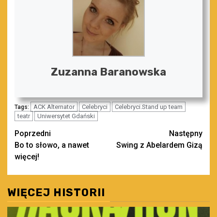
Zuzanna Baranowska
ACK Alternator
Celebryci
Celebryci.Stand up team
Tags:
teatr
Uniwersytet Gdański
Zobacz
Poprzedni
Następny
Bo to słowo, a nawet
Swing z Abelardem Gizą
wpisy
więcej!
WIĘCEJ HISTORII