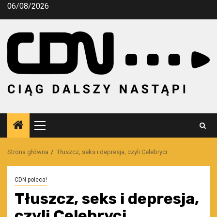
Przejdź
06/08/2026
do
treści
Menu
główne
Strona główna
Tłuszcz, seks i depresja, czyli Celebryci
CDN poleca!
Tłuszcz, seks i depresja,
czyli Celebryci