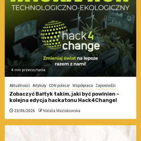
4 min przeczytania
Aktualności
Artykuły
CDN poleca!
Współpraca
Zapowiedzi
Zobaczyć Bałtyk takim, jaki być powinien –
kolejna edycja hackatonu Hack4Change!
23/06/2026
Natalia Maziakowska