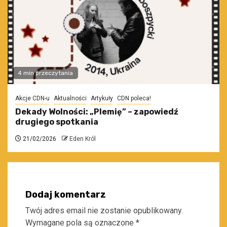
4 min przeczytania
Akcje CDN-u
Aktualności
Artykuły
CDN poleca!
Dekady Wolności: „Plemię” – zapowiedź
drugiego spotkania
21/02/2026
Eden Król
Dodaj komentarz
Twój adres email nie zostanie opublikowany.
Wymagane pola są oznaczone
*