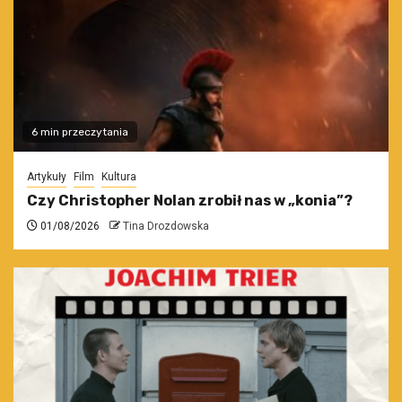
6 min przeczytania
Artykuły
Film
Kultura
Czy Christopher Nolan zrobił nas w „konia”?
01/08/2026
Tina Drozdowska