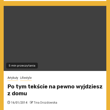
5 min przeczytania
Artykuły
Lifestyle
Po tym tekście na pewno wyjdziesz
z domu
16/01/2014
Tina Drozdowska