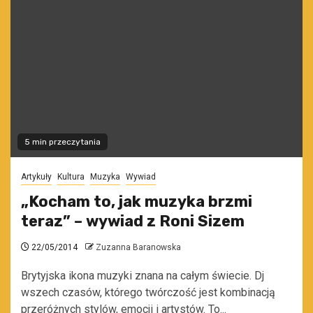
5 min przeczytania
Artykuły
Kultura
Muzyka
Wywiad
„Kocham to, jak muzyka brzmi
teraz” – wywiad z Roni Sizem
22/05/2014
Zuzanna Baranowska
Brytyjska ikona muzyki znana na całym świecie. Dj
wszech czasów, którego twórczość jest kombinacją
przeróżnych stylów, emocji i artystów. To...