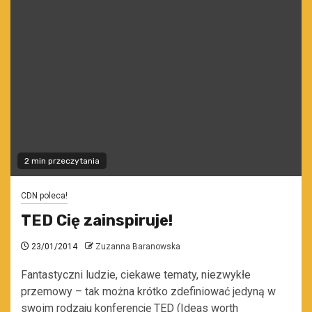
2 min przeczytania
CDN poleca!
TED Cię zainspiruje!
23/01/2014
Zuzanna Baranowska
Fantastyczni ludzie, ciekawe tematy, niezwykłe
przemowy – tak można krótko zdefiniować jedyną w
swoim rodzaju konferencję TED (Ideas worth