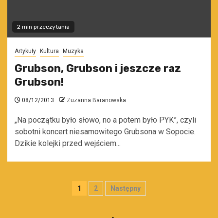
2 min przeczytania
Artykuły
Kultura
Muzyka
Grubson, Grubson i jeszcze raz
Grubson!
08/12/2013
Zuzanna Baranowska
„Na początku było słowo, no a potem było PYK”, czyli
sobotni koncert niesamowitego Grubsona w Sopocie.
Dzikie kolejki przed wejściem...
Stronicowanie
1
2
Następny
wpisów