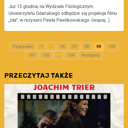
Już 13 grudnia, na Wydziale Filologicznym
Uniwersytetu Gdańskiego odbędzie się projekcja filmu
„Ida”, w reżyserii Pawła Pawlikowskiego. (więcej…)
Stronicowanie
Poprzedni
1
…
96
97
98
99
100
wpisów
101
102
…
104
Następny
PRZECZYTAJ TAKŻE