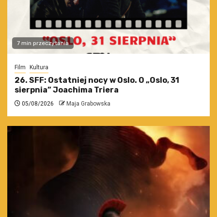
7 min przeczytania
Film
Kultura
26. SFF: Ostatniej nocy w Oslo. O „Oslo, 31
sierpnia” Joachima Triera
05/08/2026
Maja Grabowska