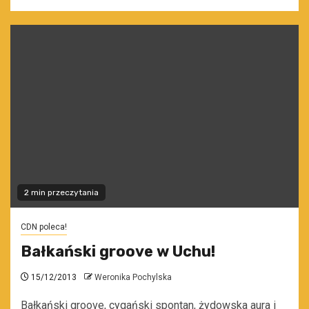
2 min przeczytania
CDN poleca!
Bałkański groove w Uchu!
15/12/2013
Weronika Pochylska
Bałkański groove, cygański spontan, żydowska aura i