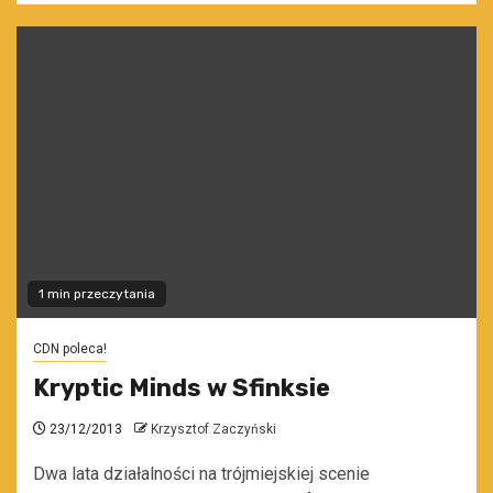
1 min przeczytania
CDN poleca!
Kryptic Minds w Sfinksie
23/12/2013
Krzysztof Zaczyński
Dwa lata działalności na trójmiejskiej scenie