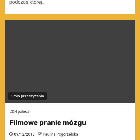
podczas której...
1 min przeczytania
CDN poleca!
Filmowe pranie mózgu
09/12/2013
Paulina Pogorzelska