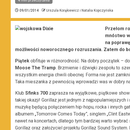
4 min przeczytania
09/01/2014
Urszula Korąkiewicz i Natalia Kopczyńska
Przełom ro
mnóstwo wol
na poprawę
możliwości noworocznego rozruszania. Zatem do bo
Piątek
obfituje w różnorodność. Na dobry początek – do
Moose The Tramp
.
Brzmienie i dźwięki zespołu to szer
wszystkim energia chwili obecnej. Forma nie jest zamknię
Taka m
ieszanka z pewnością wprowadzi was w dobry na
Klub
Sfinks 700
zaprasza na wyjątkowe, piątkowe sho
takiej okazji! Gorillaz jest jednym z najpopularniejszych
muzykę będącą połączeniem hip-hopu, rocka i innych ga
albumem „Tomorrow Comes Today”, singlem „Clint Eastwo
nawet na koncertach, dlatego tym bardziej warto wybrać 
Gorillaz oraz założyciel projektu Gorillaz Sound System.