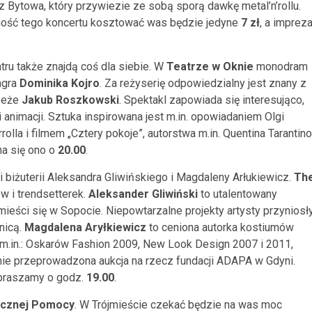
z Bytowa, który przywiezie ze sobą sporą dawkę metal’n’rollu.
mność tego koncertu kosztować was będzie jedyne
7 zł
, a imprez
atru także znajdą coś dla siebie. W
Teatrze w Oknie
monodram
gra
Dominika Kojro
. Za reżyserię odpowiedzialny jest znany z
zeże
Jakub Roszkowski
. Spektakl zapowiada się interesująco,
nimacji. Sztuka inspirowana jest m.in. opowiadaniem Olgi
olla i filmem „Cztery pokoje”, autorstwa m.in. Quentina Tarantino
na się ono o
20.00
.
biżuterii Aleksandra Gliwińskiego i Magdaleny Arłukiewicz.
Th
ów i trendsetterek.
Aleksander Gliwiński
to utalentowany
 mieści się w Sopocie. Niepowtarzalne projekty artysty przyniosł
nicą.
Magdalena Aryłkiewicz
to ceniona autorka kostiumów
w, m.in.: Oskarów Fashion 2009, New Look Design 2007 i 2011,
ie przeprowadzona aukcja na rzecz fundacji ADAPA w Gdyni.
apraszamy o godz.
19.00
.
tecznej Pomocy
. W Trójmieście czekać będzie na was moc