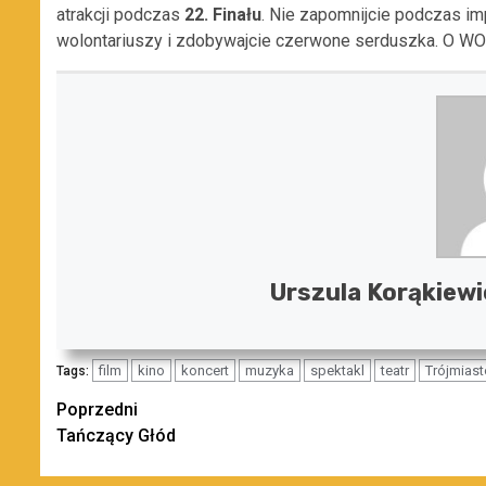
atrakcji podczas
22. Finału
. Nie zapomnijcie podczas i
wolontariuszy i zdobywajcie czerwone serduszka. O W
Urszula Korąkiewi
film
kino
koncert
muzyka
spektakl
teatr
Trójmiast
Tags:
Zobacz
Poprzedni
Tańczący Głód
wpisy