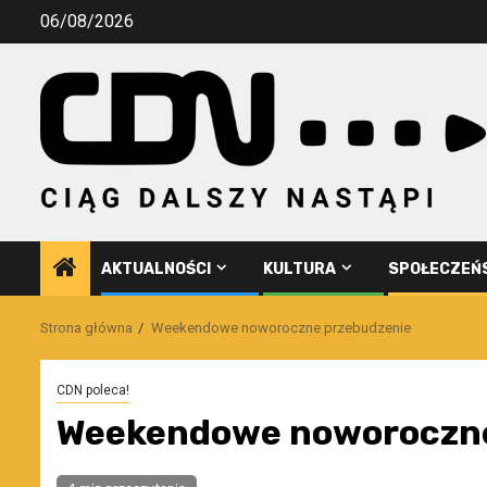
Przejdź
06/08/2026
do
treści
AKTUALNOŚCI
KULTURA
SPOŁECZEŃ
Strona główna
Weekendowe noworoczne przebudzenie
CDN poleca!
Weekendowe noworoczne