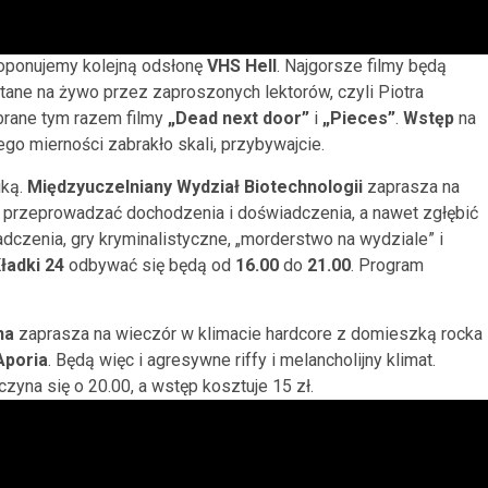
oponujemy kolejną odsłonę
VHS Hell
. Najgorsze filmy będą
ytane na żywo przez zaproszonych lektorów, czyli Piotra
brane tym razem filmy
„Dead next door”
i
„Pieces”
.
Wstęp
na
órego mierności zabrakło skali, przybywajcie.
uką.
Międzyuczelniany Wydział Biotechnologii
zaprasza na
przeprowadzać dochodzenia i doświadczenia, a nawet zgłębić
adczenia, gry kryminalistyczne, „morderstwo na wydziale” i
ładki 24
odbywać się będą od
16.00
do
21.00
. Program
na
zaprasza na wieczór w klimacie hardcore z domieszką rocka 
Aporia
. Będą więc i agresywne riffy i melancholijny klimat.
czyna się o 20.00, a wstęp kosztuje 15 zł.