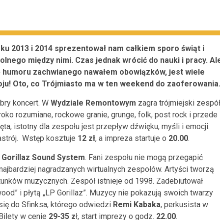
ku 2013 i 2014 sprezentował nam całkiem sporo świąt i
nego między nimi. Czas jednak wrócić do nauki i pracy. Al
 humoru zachwianego nawałem obowiązków, jest wiele
ju! Oto, co Trójmiasto ma w ten weekend do zaoferowania
bry koncert. W
Wydziale Remontowym
zagra trójmiejski zespó
oko rozumiane, rockowe granie, grunge, folk, post rock i przede
ta, istotny dla zespołu jest przepływ dźwięku, myśli i emocji.
strój. Wstęp kosztuje
12 zł
, a impreza startuje o
20.00
.
w
Gorillaz Sound System
. Fani zespołu nie mogą przegapić
 i najbardziej nagradzanych wirtualnych zespołów. Artyści tworzą
tunków muzycznych. Zespół istnieje od 1998. Zadebiutował
od” i płytą „LP Gorillaz”. Muzycy nie pokazują swoich twarzy
się do Sfinksa, którego odwiedzi
Remi Kabaka
, perkusista w
 Bilety w cenie
29-35 z
ł, start imprezy o godz.
22.00
.