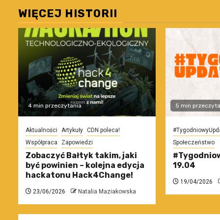
WIĘCEJ HISTORII
4 min przeczytania
5 min przeczyta
Aktualności
Artykuły
CDN poleca!
#TygodniowyUpd
Współpraca
Zapowiedzi
Społeczeństwo
Zobaczyć Bałtyk takim, jaki
#Tygodniow
być powinien – kolejna edycja
19.04
hackatonu Hack4Change!
19/04/2026
23/06/2026
Natalia Maziakowska