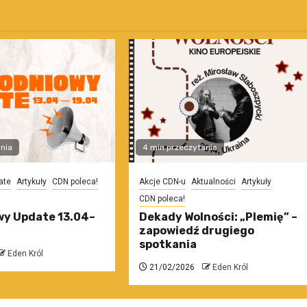
nia
4 min przeczytania
ate
Artykuły
CDN poleca!
Akcje CDN-u
Aktualności
Artykuły
CDN poleca!
y Update 13.04–
Dekady Wolności: „Plemię” –
zapowiedź drugiego
spotkania
Eden Król
21/02/2026
Eden Król