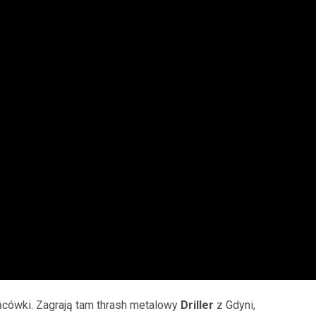
cówki. Zagrają tam thrash metalowy
Driller
z Gdyni,