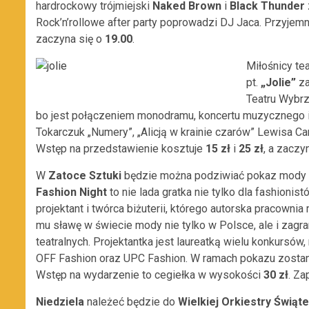
hardrockowy trójmiejski
Naked Brown
i
Black Thunder
Rock’n’rollowe after party poprowadzi DJ Jaca. Przyje
zaczyna się o
19.00
.
Miłośnicy te
pt.
„Jolie”
za
Teatru Wybr
bo jest połączeniem monodramu, koncertu muzycznego i a
Tokarczuk „Numery”, „Alicją w krainie czarów” Lewisa Carr
Wstęp na przedstawienie kosztuje
15 zł
i
25 zł
, a zaczy
W
Zatoce Sztuki
będzie można podziwiać pokaz mody i 
Fashion Night
to nie lada gratka nie tylko dla fashionist
projektant i twórca biżuterii, którego autorska pracownia
mu sławę w świecie mody nie tylko w Polsce, ale i zagra
teatralnych. Projektantka jest laureatką wielu konkursó
OFF Fashion oraz UPC Fashion. W ramach pokazu zostan
Wstęp na wydarzenie to cegiełka w wysokości
30 zł
. Z
Niedziela
należeć będzie do
Wielkiej Orkiestry Świą