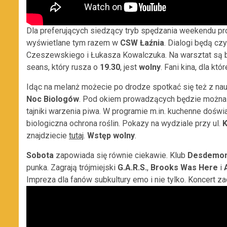
Dla preferujących siedzący tryb spędzania weekendu pr
wyświetlane tym razem w
CSW Łaźnia
. Dialogi będą cz
Czeszewskiego i Łukasza Kowalczuka. Na warsztat są 
seans, który rusza o
19.30
, jest
wolny
. Fani kina, dla kt
Idąc na melanż możecie po drodze spotkać się też z na
Noc Biologów
. Pod okiem prowadzących będzie można 
tajniki warzenia piwa. W programie m.in. kuchenne doświ
biologiczna ochrona roślin. Pokazy na wydziale przy ul.
K
znajdziecie
tutaj
.
Wstęp wolny
.
Sobota
zapowiada się równie ciekawie. Klub
Desdemo
punka. Zagrają trójmiejski
G.A.R.S.
,
Brooks Was Here
i
Impreza dla fanów subkultury emo i nie tylko. Koncert za