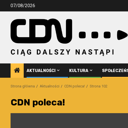
Przejdź
07/08/2026
do
treści
AKTUALNOŚCI
KULTURA
SPOŁECZEŃ
Strona główna
Aktualności
CDN poleca!
Strona 102
CDN poleca!