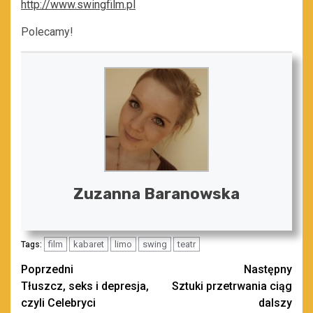
http://www.swingfilm.pl
Polecamy!
Zuzanna Baranowska
film
kabaret
limo
swing
teatr
Tags:
Zobacz
Poprzedni
Następny
Tłuszcz, seks i depresja,
Sztuki przetrwania ciąg
wpisy
czyli Celebryci
dalszy