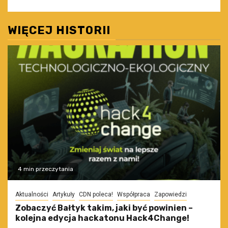
WIĘCEJ HISTORII
4 min przeczytania
Aktualności
Artykuły
CDN poleca!
Współpraca
Zapowiedzi
Zobaczyć Bałtyk takim, jaki być powinien –
kolejna edycja hackatonu Hack4Change!