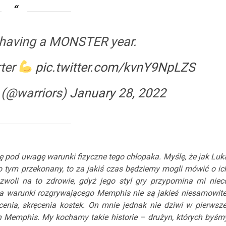
 having a MONSTER year.
ter
pic.twitter.com/kvnY9NpLZS
 (@warriors)
January 28, 2022
ę pod uwagę warunki fizyczne tego chłopaka. Myślę, że jak Luk
 o tym przekonany, to za jakiś czas będziemy mogli mówić o ic
ozwoli na to zdrowie, gdyż jego styl gry przypomina mi niec
, a warunki rozgrywającego Memphis nie są jakieś niesamowite
ęcenia, skręcenia kostek. On mnie jednak nie dziwi w pierwsze
h Memphis. My kochamy takie historie – drużyn, których byśm