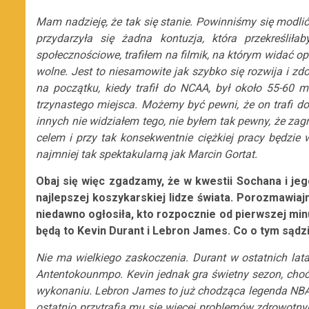
Mam nadzieję, że tak się stanie. Powinniśmy się modlić
przydarzyła się żadna kontuzja, która przekreśli
społecznościowe, trafiłem na filmik, na którym widać o
wolne. Jest to niesamowite jak szybko się rozwija i 
na początku, kiedy trafił do NCAA, był około 55-60 
trzynastego miejsca. Możemy być pewni, że on trafi d
innych nie widziałem tego, nie byłem tak pewny, że za
celem i przy tak konsekwentnie ciężkiej pracy będzie w
najmniej tak spektakularną jak Marcin Gortat.
Obaj się więc zgadzamy, że w kwestii Sochana i jeg
najlepszej koszykarskiej lidze świata. Porozmawia
niedawno ogłosiła, kto rozpocznie od pierwszej min
będą to Kevin Durant i Lebron James. Co o tym sądz
Nie ma wielkiego zaskoczenia. Durant w ostatnich lata
Antentokounmpo. Kevin jednak gra świetny sezon, cho
wykonaniu. Lebron James to już chodząca legenda NBA, k
ostatnio przytrafia mu się więcej problemów zdrowotnyc