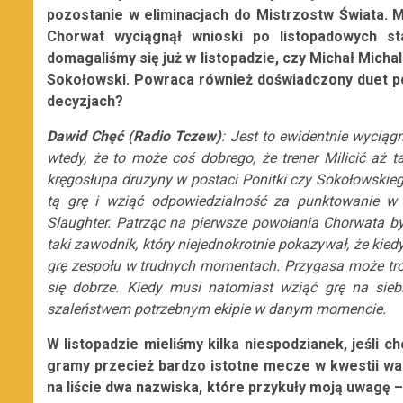
pozostanie w eliminacjach do Mistrzostw Świata. Mo
Chorwat wyciągnął wnioski po listopadowych st
domagaliśmy się już w listopadzie, czy Michał Micha
Sokołowski. Powraca również doświadczony duet po
decyzjach?
Dawid Chęć (Radio Tczew)
: Jest to ewidentnie wycią
wtedy, że to może coś dobrego, że trener Milicić aż
kręgosłupa drużyny w postaci Ponitki czy Sokołowskiego
tą grę i wziąć odpowiedzialność za punktowanie w
Slaughter. Patrząc na pierwsze powołania Chorwata b
taki zawodnik, który niejednokrotnie pokazywał, że kied
grę zespołu w trudnych momentach. Przygasa może trochę
się dobrze. Kiedy musi natomiast wziąć grę na sieb
szaleństwem potrzebnym ekipie w danym momencie.
W listopadzie mieliśmy kilka niespodzianek, jeśli ch
gramy przecież bardzo istotne mecze w kwestii wa
na liście dwa nazwiska, które przykuły moją uwagę – 