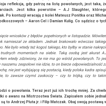
ja refleksja, gdy patrzę na listę powołanych, jest taka, ż
arciach. Jest kilka powrotów – A.J Slaughter, któreg
lak. Po kontuzji wracają z kolei Mateusz Ponitka oraz Micha
dkoszowych – Aaron Cel i Damian Kulig. Co sądzisz o tyc
gnięcie wniosków z błędów popełnionych w listopadzie. Mówiłe
 tak namieszał ze składem. Jednak brakowało wówczas takieg
. Nie było wtedy też kogoś takiego, kto byłby w stanie nakręci
 trudnych momentach na siebie. Taką osobą jest akurat A.
yłem wtedy zdziwiony, że nie ma go wśród powołanych. To jes
y naszemu zespołowi nie idzie, to on bierze odpowiedzialność z
, nie jest wybijającą się postacią, kiedy polska kadra spisuj
ie, to zawsze czymś zaskoczy – czy to trójką, czy to taki
odzi o powołania. Teraz jest już ich trochę mniej. Za chwil
lki o awans na Mistrzostwa Świata. Zapisałem sobie jedna
są to Andrzej Pluta jr. i Filip Matczak. Obaj swoją postawą 