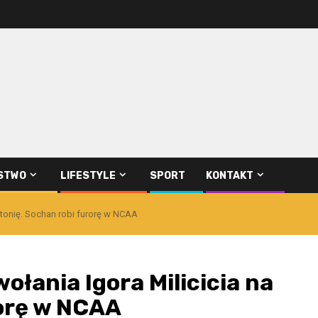
STWO
LIFESTYLE
SPORT
KONTAKT
stonię. Sochan robi furorę w NCAA
ołania Igora Milicicia na
rorę w NCAA