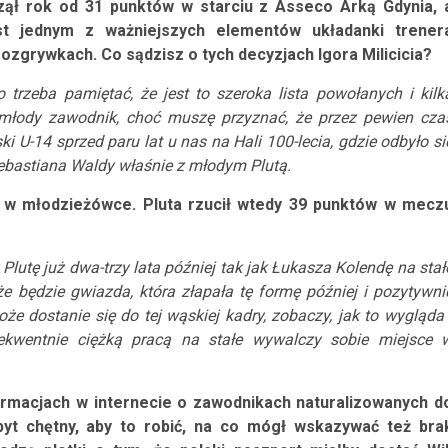
zął rok od 31 punktów w starciu z Asseco Arką Gdynia, 
st jednym z ważniejszych elementów układanki trener
zgrywkach. Co sądzisz o tych decyzjach Igora Milicicia?
 trzeba pamiętać, że jest to szeroka lista powołanych i kilk
ść młody zawodnik, choć muszę przyznać, że przez pewien cza
 U-14 sprzed paru lat u nas na Hali 100-lecia, gdzie odbyło si
Sebastiana Waldy właśnie z młodym Plutą.
w w młodzieżówce. Pluta rzucił wtedy 39 punktów w mecz
lutę już dwa-trzy lata później tak jak Łukasza Kolendę na stał
że będzie gwiazda, która złapała tę formę później i pozytywni
e dostanie się do tej wąskiej kadry, zobaczy, jak to wygląda 
sekwentnie ciężką pracą na stałe wywalczy sobie miejsce 
formacjach w internecie o zawodnikach naturalizowanych d
zbyt chętny, aby to robić, na co mógł wskazywać też bra