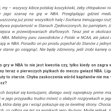
, my – wszyscy kibice polskiej koszykówki, żeby chłopakowi ni
łaby jego szansę na grę w NBA. Przeglądając gdzieś medi
puszczoną już przez wszystkich halę i Sochana trenującego rzut
zdobywa popularność w Stanach Zjednoczonych, bo pamiętam, ż
miejsca w przewidywaniach draftowych. Teraz jest w okolicac
o NBA. Mieliśmy paru zawodników z Polski w NCAA, ale jakoś 
grają w NBA. Ponadto on po prostu pojechał do Stanów z jedny
 stanie go osiągnąć. Nie będę zdziwiony, jeśli zrobi karierę c
o gry w NBA to nie jest kwestia czy, tylko kiedy on zagra 
jmy teraz o pierwszych piątkach do meczu gwiazd NBA. Lig
uty to starcie. Chyba zaskoczenia wśród kapitanów nie ma 
isz?
ch borykał się kontuzjami, dlatego swój największy prime mia
ć w jego przypadku trudno mówić o słabych rozgrywkach w jeg
tóra dalej gra i wciąż pokazuje się ze świetnej strony. Chocia
h, co odbija się też na wynikach jego drużyny. Myślę jednak, ż