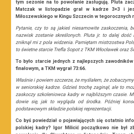
tym sezonie na to powołanie zasługują. Pluta zac
Matczak w listopadzie grał w kadrze 3×3 i je
Miłoszewskiego w Kingu Szczecin w tegorocznych ro
Pytanie, czy to są jakieś niesamowite zaskoczenia, bo
nazwisk zostanie skreślonych. Pluta jr. to dalej do
zniknął mi z pola widzenia. Pamiętam mistrzostwa Polski
to świetne starcie Trefla Sopot z TKM Włocławek oraz 
To było starcie jednych z najlepszych zawodnikó
finałowym, a TKM wygrał 73:66.
Właśnie i powiem szczerze, że myślałem, że zobaczymy P
w seniorskiej kadrze. Gdzieś trochę zaginął, ale to mo
zaskoczy szkoleniowca kadry w najbliższym czasie. Moż
dowie się, jak to wygląda od środka. Później kon
podstawowym składzie polskiej reprezentacji.
Co byś powiedział o pojawiających się ostatnio in
polskiej kadry? Igor Milicić początkowo nie był 