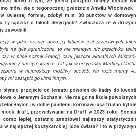
odzą plotki o tym, że polski paszport miałby dostać Wil
amo mówi się o tegorocznej gwieździe Anwilu Włocławek 
 w świetnej formie, zdobył m.in. 38 punktów w domowy
Co Ty sądzisz o takich decyzjach? Zwłaszcza że w drużyni
ny zawodnik.
cję w piłce nożnej; dużo jej kibiców jest przeciwnych taki
była na tyle ograniczona, to nie miałbym nic przeciwko taki
zy w piłce nożnej Francji, czyli jeszcze aktualnych Mistrzó
wiązanie z naszym krajem. Tak jak w przypadku Mattiego Casha
aszportu w najprostszy możliwy sposób. Na razie mamy A.
oby mi zastąpić go kimś innym.
 płynne przejście od tematu powołań do kadry do kwesti
 Mowa o Jeremym Sochanie. Nie ma go na liście powołanych
czelni Baylor i w dobie pandemii koronawirusa trudno byłob
ki mock draft, przewidywania na Draft w 2023 roku. Socha
 coraz lepiej, ostatnio zanotował najlepszy statystyczni
w najlepszej koszykarskiej lidze świata? I to w przyszły