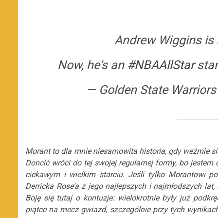
Andrew Wiggins is
Now, he's an
#NBAAllStar
star
— Golden State Warriors
Morant to dla mnie niesamowita historia, gdy weźmie si
Doncić wróci do tej swojej regularnej formy, bo jestem
ciekawym i wielkim starciu. Jeśli tylko Morantowi p
Derricka Rose’a z jego najlepszych i najmłodszych lat
Boję się tutaj o kontuzje: wielokrotnie były już podkr
piątce na mecz gwiazd, szczególnie przy tych wynikac