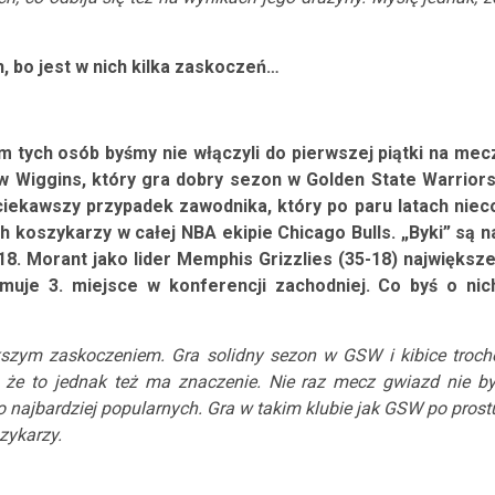
 bo jest w nich kilka zaskoczeń…
 tych osób byśmy nie włączyli do pierwszej piątki na mec
w Wiggins, który gra dobry sezon w Golden State Warriors
ciekawszy przypadek zawodnika, który po paru latach niec
h koszykarzy w całej NBA ekipie Chicago Bulls. „Byki” są n
18. Morant jako lider Memphis Grizzlies (35-18) największe
muje 3. miejsce w konferencji zachodniej. Co byś o nic
kszym zaskoczeniem. Gra solidny sezon w GSW i kibice troch
, że to jednak też ma znaczenie. Nie raz mecz gwiazd nie by
 najbardziej popularnych. Gra w takim klubie jak GSW po prost
zykarzy.