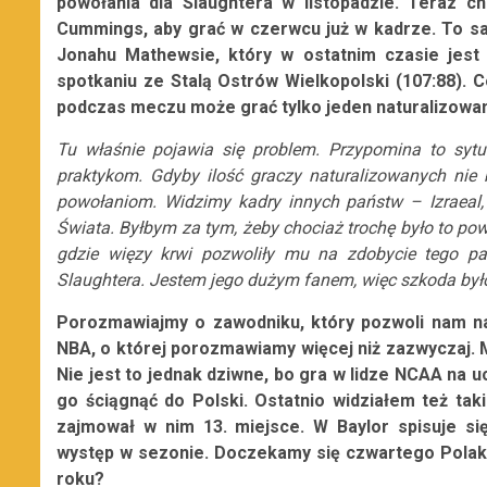
powołania dla Slaughtera w listopadzie. Teraz ch
Cummings, aby grać w czerwcu już w kadrze. To s
Jonahu Mathewsie, który w ostatnim czasie jest
spotkaniu ze Stalą Ostrów Wielkopolski (107:88). 
podczas meczu może grać tylko jeden naturalizowa
Tu właśnie pojawia się problem. Przypomina to sytua
praktykom. Gdyby ilość graczy naturalizowanych nie 
powołaniom. Widzimy kadry innych państw – Izraeal, c
Świata. Byłbym za tym, żeby chociaż trochę było to po
gdzie więzy krwi pozwoliły mu na zdobycie tego p
Slaughtera. Jestem jego dużym fanem, więc szkoda był
Porozmawiajmy o zawodniku, który pozwoli nam na
NBA, o której porozmawiamy więcej niż zazwyczaj.
Nie jest to jednak dziwne, bo gra w lidze NCAA na u
go ściągnąć do Polski. Ostatnio widziałem też ta
zajmował w nim 13. miejsce. W Baylor spisuje się
występ w sezonie. Doczekamy się czwartego Polaka 
roku?