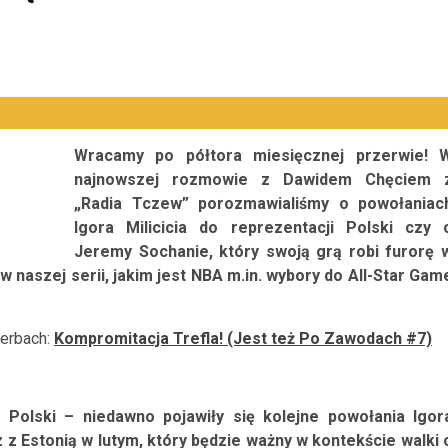
Wracamy po półtora miesięcznej przerwie! 
najnowszej rozmowie z Dawidem Chęciem 
„Radia Tczew” porozmawialiśmy o powołaniac
Igora Milicicia do reprezentacji Polski czy 
Jeremy Sochanie, który swoją grą robi furorę 
naszej serii, jakim jest NBA m.in. wybory do All-Star Gam
Derbach:
Kompromitacja Trefla! (Jest też Po Zawodach #7)
Polski – niedawno pojawiły się kolejne powołania Igor
 z Estonią w lutym, który będzie ważny w kontekście walki 