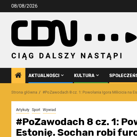
Przejdź
08/08/2026
do
treści
AKTUALNOŚCI
KULTURA
SPOŁECZEŃ
Strona główna
#PoZawodach 8 cz. 1: Powołania Igora Milicicia na E
Artykuły
Sport
Wywiad
#PoZawodach 8 cz. 1: Pow
Estonię. Sochan robi fu