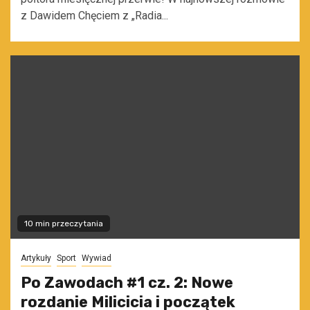
z Dawidem Chęciem z „Radia...
10 min przeczytania
Artykuły
Sport
Wywiad
Po Zawodach #1 cz. 2: Nowe
rozdanie Milicicia i początek