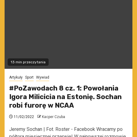
13 min przeczytania
Artykuły
Sport
Wywiad
#PoZawodach 8 cz. 1: Powołania
Igora Milicicia na Estonię. Sochan
robi furorę w NCAA
11/02/2022
Kacper Czuba
Jeremy Sochan | Fot. Roster - Facebook Wracamy po
półtora miesięcznej przerwie! W najnowszej rozmowie