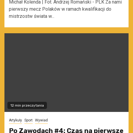
Michał Kolenda | Fot. Andrzej Romański - PLK Za nami
pierwszy mecz Polaków w ramach kwalifikacji do
mistrzostw świata w...
12 min przeczytania
Artykuły
Sport
Wywiad
Po Zawodach #4: Czas na pierwsze