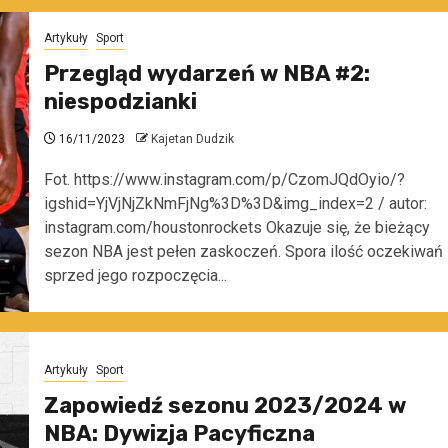
Artykuły
Sport
Przegląd wydarzeń w NBA #2:
niespodzianki
16/11/2023
Kajetan Dudzik
Fot. https://www.instagram.com/p/CzomJQdOyio/?
igshid=YjVjNjZkNmFjNg%3D%3D&img_index=2 / autor:
instagram.com/houstonrockets Okazuje się, że bieżący
sezon NBA jest pełen zaskoczeń. Spora ilość oczekiwań
sprzed jego rozpoczęcia...
Artykuły
Sport
Zapowiedź sezonu 2023/2024 w
NBA: Dywizja Pacyficzna