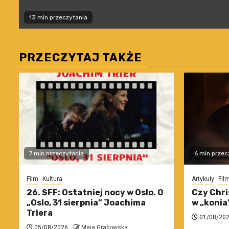
13 min przeczytania
PRZECZYTAJ TAKŻE
7 min przeczytania
6 min przec
Film
Kultura
Artykuły
Fil
26. SFF: Ostatniej nocy w Oslo. O
Czy Chri
„Oslo, 31 sierpnia” Joachima
w „konia
Triera
01/08/20
05/08/2026
Maja Grabowska