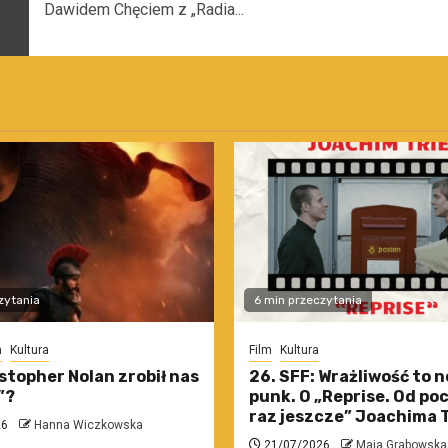
Dawidem Chęciem z „Radia...
zytania
6 min przeczytania
m
Kultura
Film
Kultura
stopher Nolan zrobił nas
26. SFF: Wrażliwość to 
”?
punk. O „Reprise. Od po
raz jeszcze” Joachima T
26
Hanna Wiczkowska
21/07/2026
Maja Grabowska