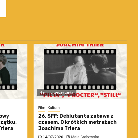
4 min przeczytania
Film
Kultura
nowy
26. SFF: Debiutanta zabawa z
czątku,
czasem. O krótkich metrażach
riera
Joachima Triera
14/07/2026
Maja Grabowska