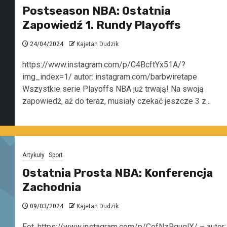
Postseason NBA: Ostatnia
Zapowiedź 1. Rundy Playoffs
24/04/2024
Kajetan Dudzik
https://www.instagram.com/p/C4BcftYx51A/?
img_index=1/ autor: instagram.com/barbwiretape
Wszystkie serie Playoffs NBA już trwają! Na swoją
zapowiedź, aż do teraz, musiały czekać jeszcze 3 z...
Artykuły
Sport
Ostatnia Prosta NBA: Konferencja
Zachodnia
09/03/2024
Kajetan Dudzik
Fot. https://www.instagram.com/p/CofNzRguqlX/ – autor: