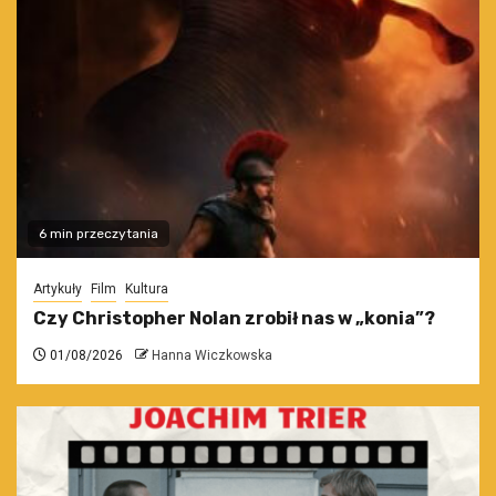
6 min przeczytania
Artykuły
Film
Kultura
Czy Christopher Nolan zrobił nas w „konia”?
01/08/2026
Hanna Wiczkowska