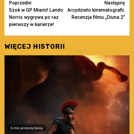
Zobacz
Poprzedni
Następny
Szok w GP Miami! Lando
Arcydzieło kinematografii.
wpisy
Norris wygrywa po raz
Recenzja filmu „Diuna 2”
pierwszy w karierze!
WIĘCEJ HISTORII
6 min przeczytania