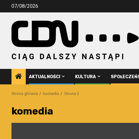
Przejdź
07/08/2026
do
treści
AKTUALNOŚCI
KULTURA
SPOŁECZEŃ
Strona główna
komedia
Strona 2
komedia