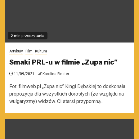
2 min przeczytania
Artykuły
Film
Kultura
Smaki PRL-u w filmie „Zupa nic”
11/09/2021
Karolina Finster
Fot. filmweb.pl „Zupa nic” Kingi Dębskiej to doskonała
propozycja dla wszystkich dorosłych (ze względu na
wulgaryzmy) widzów. Ci starsi przypomną...