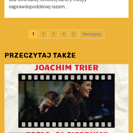
najprawdopodobniej razem...
Stronicowanie
1
2
3
4
5
Następny
wpisów
PRZECZYTAJ TAKŻE