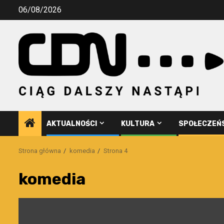
Przejdź
06/08/2026
do
treści
AKTUALNOŚCI
KULTURA
SPOŁECZEŃ
Strona główna
komedia
Strona 4
komedia