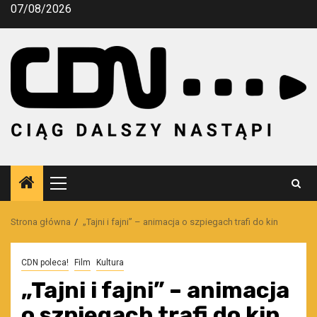
Przejdź
07/08/2026
do
treści
Menu
główne
Strona główna
„Tajni i fajni” – animacja o szpiegach trafi do kin
CDN poleca!
Film
Kultura
„Tajni i fajni” – animacja
o szpiegach trafi do kin