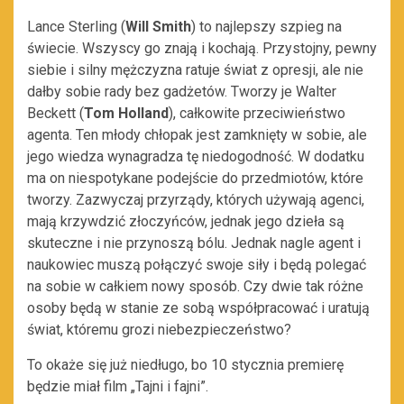
Lance Sterling (
Will Smith
) to najlepszy szpieg na
świecie. Wszyscy go znają i kochają. Przystojny, pewny
siebie i silny mężczyzna ratuje świat z opresji, ale nie
dałby sobie rady bez gadżetów. Tworzy je Walter
Beckett (
Tom Holland
), całkowite przeciwieństwo
agenta. Ten młody chłopak jest zamknięty w sobie, ale
jego wiedza wynagradza tę niedogodność. W dodatku
ma on niespotykane podejście do przedmiotów, które
tworzy. Zazwyczaj przyrządy, których używają agenci,
mają krzywdzić złoczyńców, jednak jego dzieła są
skuteczne i nie przynoszą bólu. Jednak nagle agent i
naukowiec muszą połączyć swoje siły i będą polegać
na sobie w całkiem nowy sposób. Czy dwie tak różne
osoby będą w stanie ze sobą współpracować i uratują
świat, któremu grozi niebezpieczeństwo?
To okaże się już niedługo, bo 10 stycznia premierę
będzie miał film „Tajni i fajni”.