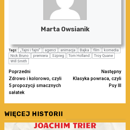
Marta Owsianik
„Tajni i fajni”
agenci
animacja
Bajka
film
komedia
Tags:
Nick Bruno
premiera
Szpieg
Tom Holland
Troy Quane
Will Smith
Zobacz
Poprzedni
Następny
Zdrowo i kolorowo, czyli
Klasyka powraca, czyli
wpisy
5 propozycji smacznych
Psy III
sałatek
WIĘCEJ HISTORII