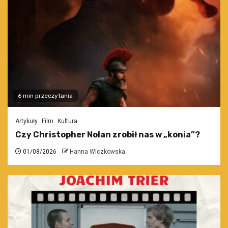
6 min przeczytania
Artykuły
Film
Kultura
Czy Christopher Nolan zrobił nas w „konia”?
01/08/2026
Hanna Wiczkowska