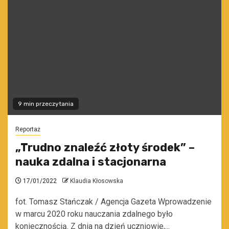
9 min przeczytania
Reportaż
„Trudno znaleźć złoty środek” –
nauka zdalna i stacjonarna
17/01/2022
Klaudia Kłosowska
fot. Tomasz Stańczak / Agencja Gazeta Wprowadzenie
w marcu 2020 roku nauczania zdalnego było
koniecznością. Z dnia na dzień uczniowie,...