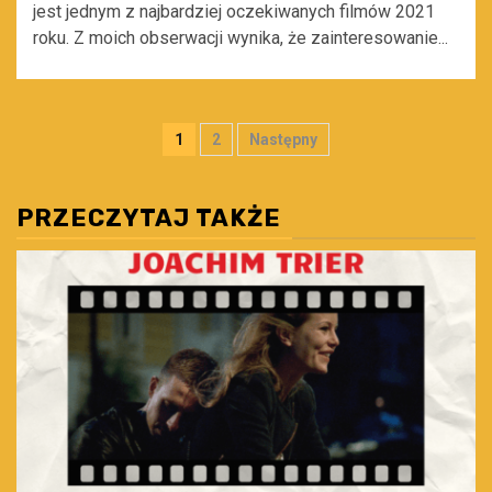
jest jednym z najbardziej oczekiwanych filmów 2021
roku. Z moich obserwacji wynika, że zainteresowanie...
Stronicowanie
1
2
Następny
wpisów
PRZECZYTAJ TAKŻE