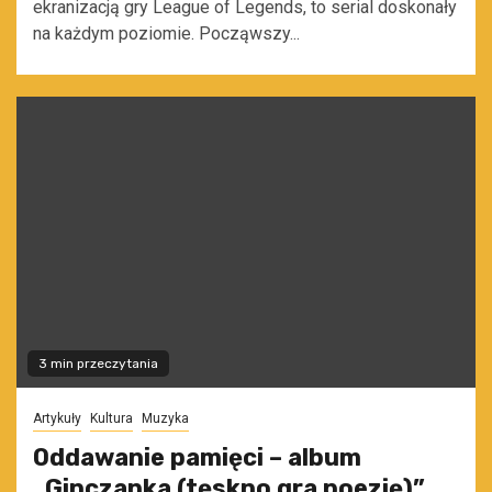
ekranizacją gry League of Legends, to serial doskonały
na każdym poziomie. Począwszy...
3 min przeczytania
Artykuły
Kultura
Muzyka
Oddawanie pamięci – album
„Ginczanka (tęskno gra poezję)”