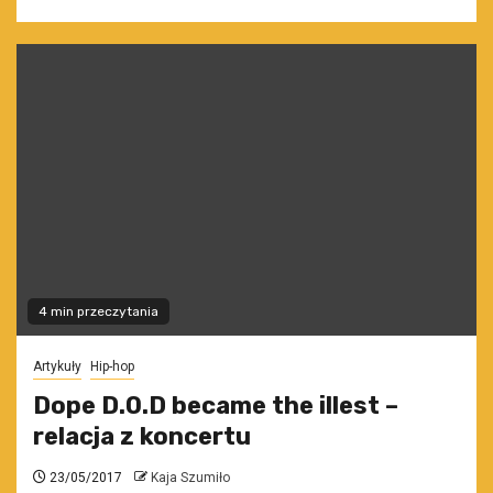
4 min przeczytania
Artykuły
Hip-hop
Dope D.O.D became the illest –
relacja z koncertu
23/05/2017
Kaja Szumiło