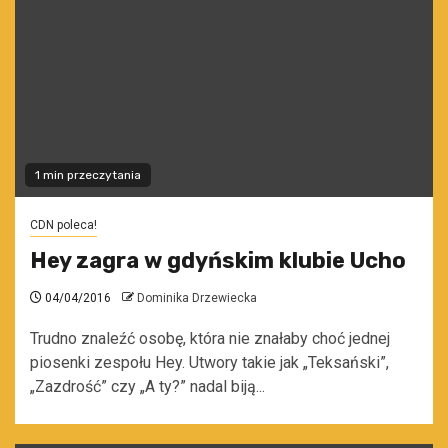
1 min przeczytania
CDN poleca!
Hey zagra w gdyńskim klubie Ucho
04/04/2016
Dominika Drzewiecka
Trudno znaleźć osobę, która nie znałaby choć jednej
piosenki zespołu Hey. Utwory takie jak „Teksański”,
„Zazdrość” czy „A ty?” nadal biją...