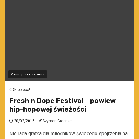
2 min przeczytania
CDN poleca!
Fresh n Dope Festival – powiew
hip-hopowej świeżości
20/02/2016
Szymon Groenke
Nie lada gratka dla miłośników świeżego spojrzenia na