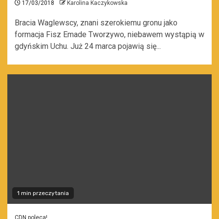
17/03/2018
Karolina Kaczykowska
Bracia Waglewscy, znani szerokiemu gronu jako
formacja Fisz Emade Tworzywo, niebawem wystąpią w
gdyńskim Uchu. Już 24 marca pojawią się...
1 min przeczytania
CDN poleca!