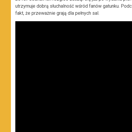
utrzymuje dobrą słuchalność wśród fanów gatunku. Podcz
fakt, że przeważnie grają dla pełnych sal.