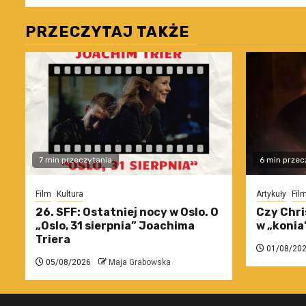
PRZECZYTAJ TAKŻE
7 min przeczytania
6 min przec
Film
Kultura
Artykuły
Fil
26. SFF: Ostatniej nocy w Oslo. O
Czy Chri
„Oslo, 31 sierpnia” Joachima
w „konia
Triera
01/08/20
05/08/2026
Maja Grabowska