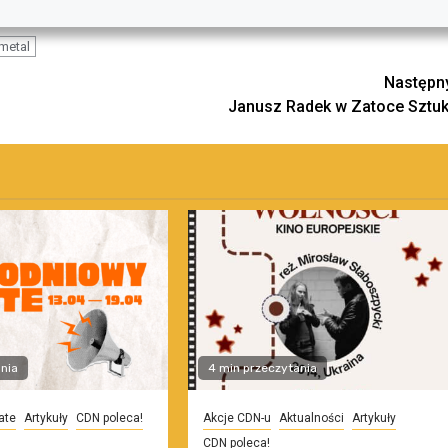
 metal
Następn
Janusz Radek w Zatoce Sztuk
nia
4 min przeczytania
ate
Artykuły
CDN poleca!
Akcje CDN-u
Aktualności
Artykuły
CDN poleca!