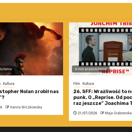
zytania
6 min przeczytania
m
Kultura
Film
Kultura
stopher Nolan zrobił nas
26. SFF: Wrażliwość to 
”?
punk. O „Reprise. Od po
raz jeszcze” Joachima T
26
Hanna Wiczkowska
21/07/2026
Maja Grabowska