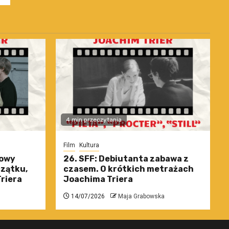
4 min przeczytania
Film
Kultura
nowy
26. SFF: Debiutanta zabawa z
czątku,
czasem. O krótkich metrażach
riera
Joachima Triera
14/07/2026
Maja Grabowska