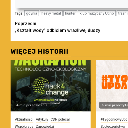
gdynia
heavy metal
hunter
klub muzyczny Ucho
trash
Tags:
Zobacz
Poprzedni
„Kształt wody” odbiciem wrażliwej duszy
wpisy
WIĘCEJ HISTORII
4 min przeczytania
5 min przeczyta
Aktualności
Artykuły
CDN poleca!
#TygodniowyUpd
Współpraca
Zapowiedzi
Społeczeństwo