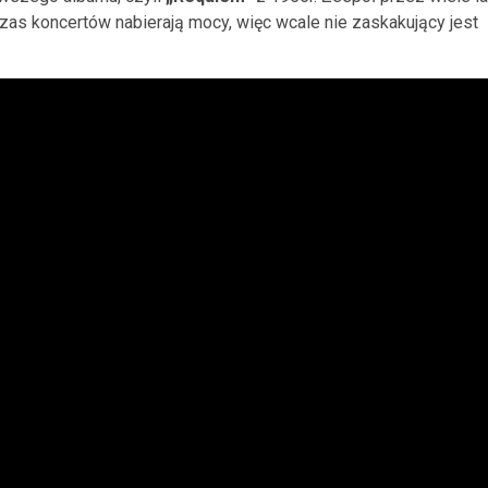
as koncertów nabierają mocy, więc wcale nie zaskakujący jest