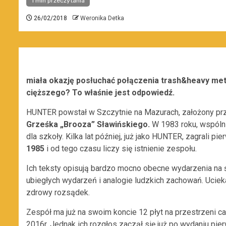
1 min przeczytania
26/02/2018
Weronika Detka
miała okazję posłuchać połączenia trash&heavy me
cięższego? To właśnie jest odpowiedź.
HUNTER powstał w Szczytnie na Mazurach, założony prz
Grześka „Brooza” Sławińskiego.
W 1983 roku, wspólni
dla szkoły. Kilka lat później, już jako HUNTER, zagrali p
1985
i od tego czasu liczy się istnienie zespołu.
Ich teksty opisują bardzo mocno obecne wydarzenia na 
ubiegłych wydarzeń i analogie ludzkich zachowań. Ucie
zdrowy rozsądek.
Zespół ma już na swoim koncie 12 płyt na przestrzeni cał
2016r. Jednak ich rozgłos zaczął się już po wydaniu pi