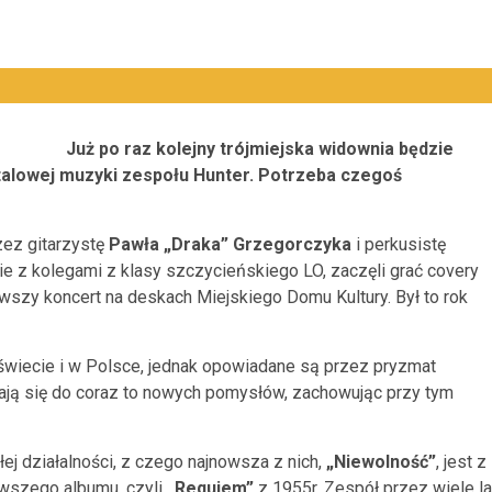
Już po raz kolejny trójmiejska widownia będzie
talowej muzyki zespołu Hunter. Potrzeba czegoś
ez gitarzystę
Pawła „Draka” Grzegorczyka
i perkusistę
e z kolegami z klasy szczycieńskiego LO, zaczęli grać covery
ierwszy koncert na deskach Miejskiego Domu Kultury. Był to rok
świecie i w Polsce, jednak opowiadane są przez pryzmat
kają się do coraz to nowych pomysłów, zachowując przy tym
ej działalności, z czego najnowsza z nich,
„Niewolność”
, jest z
erwszego albumu, czyli
„Requiem”
z 1955r. Zespół przez wiele la