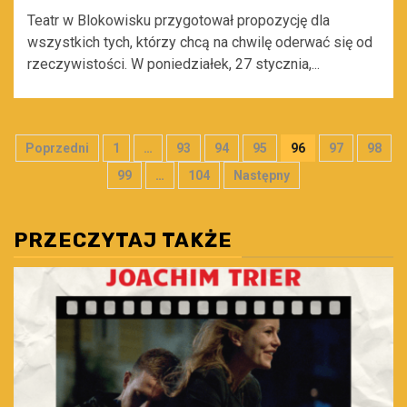
Teatr w Blokowisku przygotował propozycję dla
wszystkich tych, którzy chcą na chwilę oderwać się od
rzeczywistości. W poniedziałek, 27 stycznia,...
Stronicowanie
Poprzedni
1
…
93
94
95
96
97
98
wpisów
99
…
104
Następny
PRZECZYTAJ TAKŻE