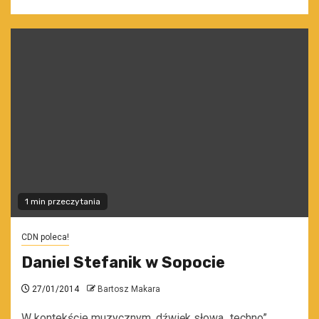
1 min przeczytania
CDN poleca!
Daniel Stefanik w Sopocie
27/01/2014
Bartosz Makara
W kontekście muzycznym, dźwięk słowa „techno”