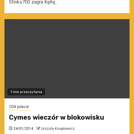
Sfinks700 zagra KęKę...
1 min przeczytania
CDN poleca!
Cymes wieczór w blokowisku
24/01/2014
Urszula Korąkiewicz