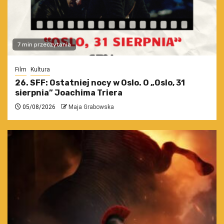
7 min przeczytania
Film
Kultura
26. SFF: Ostatniej nocy w Oslo. O „Oslo, 31
sierpnia” Joachima Triera
05/08/2026
Maja Grabowska