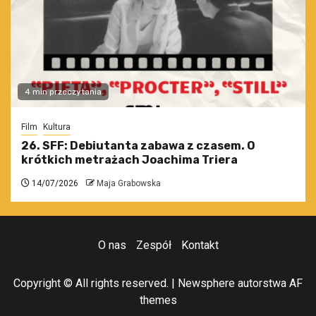
4 min przeczytania
Film
Kultura
26. SFF: Debiutanta zabawa z czasem. O
krótkich metrażach Joachima Triera
14/07/2026
Maja Grabowska
O nas
Zespół
Kontakt
Copyright © All rights reserved.
|
Newsphere
autorstwa AF
themes