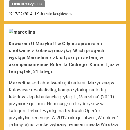
1 min przeczytania
17/02/2014
Urszula Korąkiewicz
Kawiarnia U Muzykuff w Gdyni zaprasza na
spotkanie z kobiecą muzyką. W ich progach
wystąpi Marcelina z akustycznym setem, w
akompaniamencie Roberta Cichego. Koncert już w
ten piątek, 21 lutego.
Marcelina
jest absolwentką Akademii Muzycznej w
Katowicach, wokalistką, kompozytorką i autorką
tekstów. Jej debiutancka płyta pt. „Marcelina” (2011)
przyniosła jej m.in. Nominację do Fryderyków w
kategorii Debiut, występ na festiwalu Open’er i
przychylne recenzje. W 2012 roku jej utwór „Wroclove”
jednogłośnie został wybrany hymnem miasta Wrocław