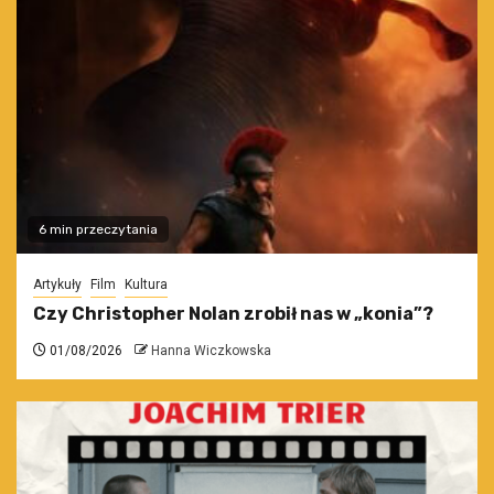
6 min przeczytania
Artykuły
Film
Kultura
Czy Christopher Nolan zrobił nas w „konia”?
01/08/2026
Hanna Wiczkowska