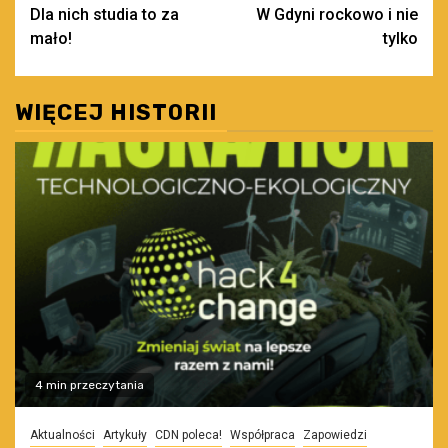
Dla nich studia to za
W Gdyni rockowo i nie
wpisy
mało!
tylko
WIĘCEJ HISTORII
4 min przeczytania
Aktualności
Artykuły
CDN poleca!
Współpraca
Zapowiedzi