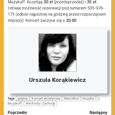
Muzykuff. Kosztują
30 zł
(przedsprzedaż) i
35 zł
.
Istnieje możliwość rezerwacji pod numerem 505-976-
173 (odbiór najpóźniej na godzinę przed rozpoczęciem
imprezy). Koncert zaczyna się o
20.00
.
Urszula Korąkiewicz
gdynia
koncert akustyczny
Marcelina
muzyka
u
Tags:
Muzykuff
Wschody i Zachody
Zobacz
Poprzedni
Następny