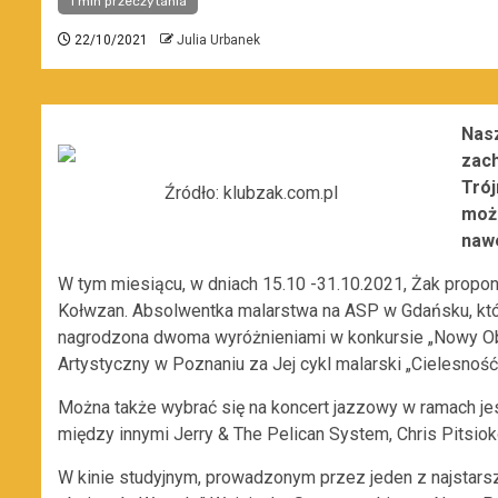
1 min przeczytania
22/10/2021
Julia Urbanek
Nasz
zach
Trój
Źródło: klubzak.com.pl
możn
nawe
W tym miesiącu, w dniach 15.10 -31.10.2021, Żak prop
Kołwzan. Absolwentka malarstwa na ASP w Gdańsku, któr
nagrodzona dwoma wyróżnieniami w konkursie „Nowy O
Artystyczny w Poznaniu za Jej cykl malarski „Cielesność
Można także wybrać się na koncert jazzowy w ramach jesi
między innymi Jerry & The Pelican System, Chris Pitsiok
W kinie studyjnym, prowadzonym przez jeden z najstar