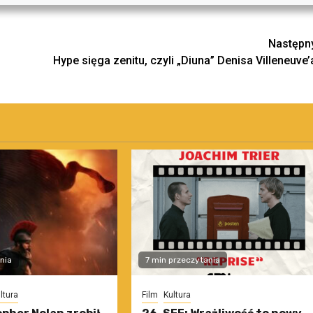
Następn
Hype sięga zenitu, czyli „Diuna” Denisa Villeneuve’
nia
7 min przeczytania
ltura
Film
Kultura