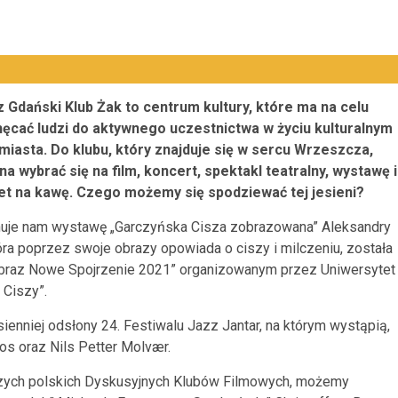
 Gdański Klub Żak to centrum kultury, które ma na celu
ęcać ludzi do aktywnego uczestnictwa w życiu kulturalnym
miasta. Do klubu, który znajduje się w sercu Wrzeszcza,
a wybrać się na film, koncert, spektakl teatralny, wystawę i
t na kawę. Czego możemy się spodziewać tej jesieni?
onuje nam wystawę „Garczyńska Cisza zobrazowana” Aleksandry
a poprzez swoje obrazy opowiada o ciszy i milczeniu, została
braz Nowe Spojrzenie 2021” organizowanym przez Uniwersytet
 Ciszy”.
enniej odsłony 24. Festiwalu Jazz Jantar, na którym wystąpią,
os oraz Nils Petter Molvær.
szych polskich Dyskusyjnych Klubów Filmowych, możemy