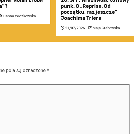
pher Nolan zrobił
26. SFF: Wrażliwość to nowy
a”?
punk. O „Reprise. Od
początku, raz jeszcze”
Hanna Wiczkowska
Joachima Triera
21/07/2026
Maja Grabowska
e pola są oznaczone
*