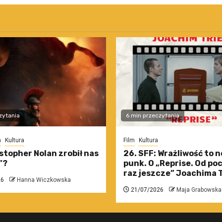
zytania
6 min przeczytania
m
Kultura
Film
Kultura
stopher Nolan zrobił nas
26. SFF: Wrażliwość to 
”?
punk. O „Reprise. Od po
raz jeszcze” Joachima T
26
Hanna Wiczkowska
21/07/2026
Maja Grabowska