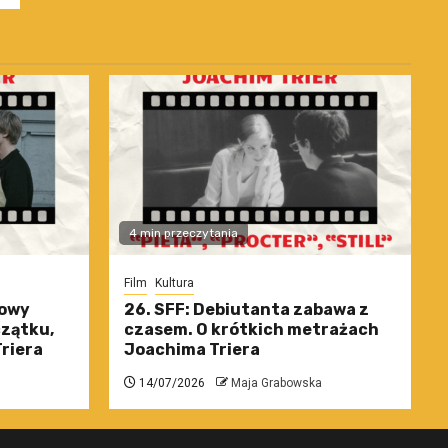
4 min przeczytania
Film
Kultura
nowy
26. SFF: Debiutanta zabawa z
czątku,
czasem. O krótkich metrażach
riera
Joachima Triera
14/07/2026
Maja Grabowska