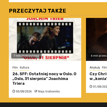
PRZECZYTAJ TAKŻE
7 min przeczytania
6 min przec
Film
Kultura
Artykuły
Fil
26. SFF: Ostatniej nocy w Oslo. O
Czy Chri
„Oslo, 31 sierpnia” Joachima
w „konia
Triera
01/08/20
05/08/2026
Maja Grabowska