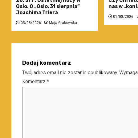
26. SFF: Ostatniej nocy w
Czy Christo
Oslo. O „Oslo, 31 sierpnia”
nas w „koni
Joachima Triera
01/08/2026
05/08/2026
Maja Grabowska
Dodaj komentarz
Twój adres email nie zostanie opublikowany.
Wymagan
Komentarz
*