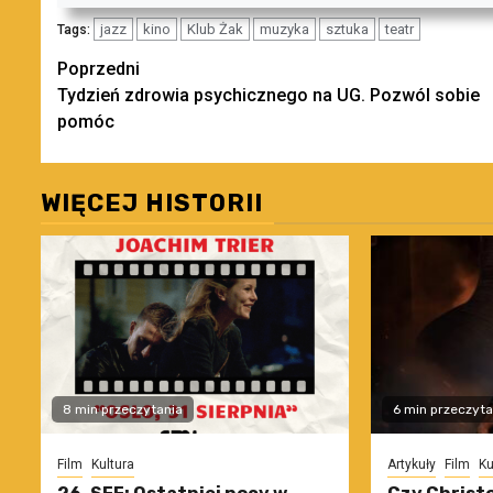
jazz
kino
Klub Żak
muzyka
sztuka
teatr
Tags:
Zobacz
Poprzedni
Tydzień zdrowia psychicznego na UG. Pozwól sobie
wpisy
pomóc
WIĘCEJ HISTORII
8 min przeczytania
6 min przeczyta
Film
Kultura
Artykuły
Film
Ku