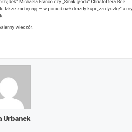
rządek” Michaela Franco czy „Smak głodu” Christoffera Boe.
le także zachęcają — w poniedziałki każdy kupi „za dyszkę” a my
k.
esienny wieczór.
a Urbanek