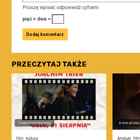
Proszę wpisać odpowiedź cyframi:
pięć × dwa =
PRZECZYTAJ TAKŻE
7 min przeczytania
6 min przec
Film
Kultura
Artykuły
Fil