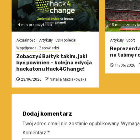
4 min przeczytania
3 min przeczyta
Aktualności
Artykuły
CDN poleca!
Artykuły
Sport
Reprezenta
Współpraca
Zapowiedzi
na taśmę re
Zobaczyć Bałtyk takim, jaki
być powinien – kolejna edycja
11/06/2026
hackatonu Hack4Change!
23/06/2026
Natalia Maziakowska
Dodaj komentarz
Twój adres email nie zostanie opublikowany.
Wymagan
Komentarz
*