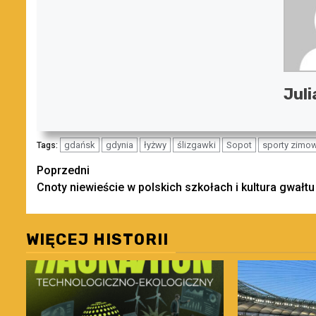
Juli
gdańsk
gdynia
łyżwy
ślizgawki
Sopot
sporty zimo
Tags:
Zobacz
Poprzedni
Cnoty niewieście w polskich szkołach i kultura gwałtu
wpisy
WIĘCEJ HISTORII