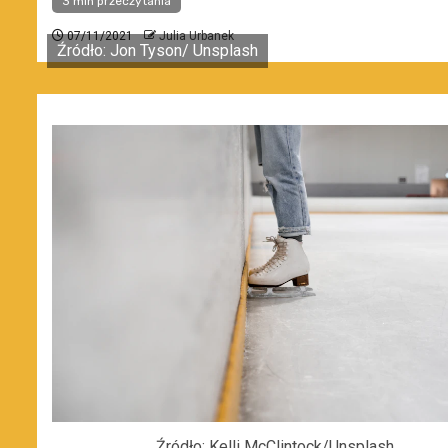
3 min przeczytania
07/11/2021
Julia Urbanek
Źródło: Jon Tyson/ Unsplash
Źródło: Kelli McClintock/Unsplash