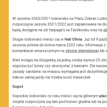
W sezonie 2020/2021 lodowisko na Placu Zebrań Ludowy
rozpoczęcie sezonu 2021/2022 jest zaplanowane na drug
będą dostępne na ich fanpage’u na Facebooku oraz na
st
Drugie lodowisko mieści się w
Hali Olivia
. Już od 9 paź
sezonie potrwa do końca marca 2022 roku. Informacje 
komunikacie umieszczonym na
stronie internetowej
lub 
Bilet wstępu na ślizgawkę za jedną osobę wynosi 20 zło
wypożyczyć łyżwy czy skorzystać z kawiarni. Dla nasz
zasady sanitarne: na miejscu wymagana jest dezynfekcja 
trakcie samej jazdy nie trzeba nosić maseczek.
Sopot
Sopockie lodowisko co roku mieści się na głównym
plac
zwykle rozpoczyna się tam pod koniec grudnia lub na poc