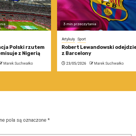
nia
3 min przeczytania
Artykuły
Sport
cja Polski rzutem
Robert Lewandowski odejdzi
misuje z Nigerią
z Barcelony
Marek Suchwałko
23/05/2026
Marek Suchwałko
e pola są oznaczone
*