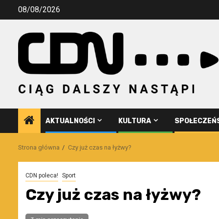
Przejdź
08/08/2026
do
treści
AKTUALNOŚCI
KULTURA
SPOŁECZEŃ
Strona główna
Czy już czas na łyżwy?
CDN poleca!
Sport
Czy już czas na łyżwy?