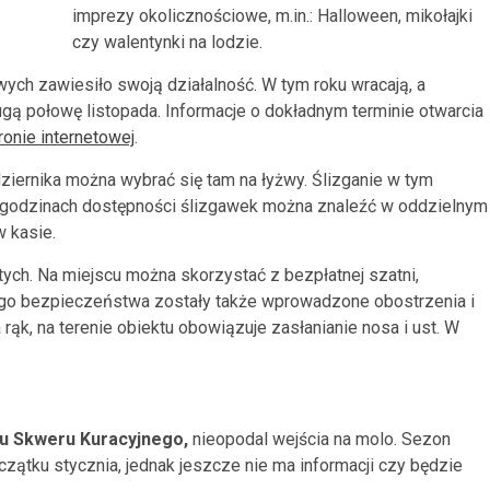
imprezy okolicznościowe, m.in.: Halloween, mikołajki
czy walentynki na lodzie.
ch zawiesiło swoją działalność. W tym roku wracają, a
ą połowę listopada. Informacje o dokładnym terminie otwarcia
ronie internetowej
.
dziernika można wybrać się tam na łyżwy. Ślizganie w tym
o godzinach dostępności ślizgawek można znaleźć w oddzielnym
w kasie.
tych. Na miejscu można skorzystać z bezpłatnej szatni,
ego bezpieczeństwa zostały także wprowadzone obostrzenia i
rąk, na terenie obiektu obowiązuje zasłanianie nosa i ust. W
u Skweru Kuracyjnego,
nieopodal wejścia na molo. Sezon
zątku stycznia, jednak jeszcze nie ma informacji czy będzie