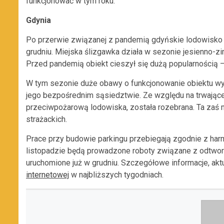
funkcjonować w tym roku.
Gdynia
Po przerwie związanej z pandemią gdyńskie lodowisk
grudniu. Miejska ślizgawka działa w sezonie jesienno-z
Przed pandemią obiekt cieszył się dużą popularnością –
W tym sezonie duże obawy o funkcjonowanie obiektu wy
jego bezpośrednim sąsiedztwie. Ze względu na trwające 
przeciwpożarową lodowiska, została rozebrana. Ta zaś
strażackich.
Prace przy budowie parkingu przebiegają zgodnie z ha
listopadzie będą prowadzone roboty związane z odtwo
uruchomione już w grudniu. Szczegółowe informacje, aktu
internetowej
w najbliższych tygodniach.