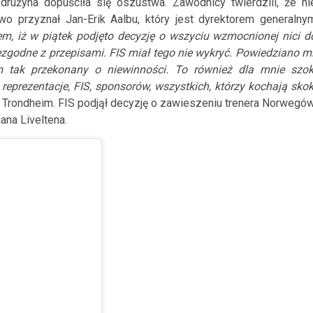
drużyna dopuściła się oszustwa. Zawodnicy twierdzili, że ni
wo przyznał Jan-Erik Aalbu, który jest dyrektorem generalny
em, iż w piątek podjęto decyzję o wszyciu wzmocnionej nici d
zgodne z przepisami. FIS miał tego nie wykryć. Powiedziano mi
m tak przekonany o niewinności. To również dla mnie szok
reprezentacje, FIS, sponsorów, wszystkich, którzy kochają skok
w Trondheim. FIS podjął decyzję o zawieszeniu trenera Norwegów
ana Liveltena.