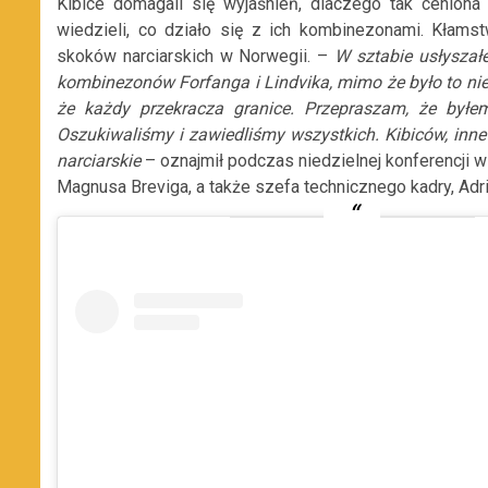
Kibice domagali się wyjaśnień, dlaczego tak ceniona 
wiedzieli, co działo się z ich kombinezonami. Kłamst
skoków narciarskich w Norwegii. –
W sztabie usłyszał
kombinezonów Forfanga i Lindvika, mimo że było to nie
że każdy przekracza granice. Przepraszam, że byłe
Oszukiwaliśmy i zawiedliśmy wszystkich. Kibiców, inne 
narciarskie
– oznajmił podczas niedzielnej konferencji 
Magnusa Breviga, a także szefa technicznego kadry, Adri