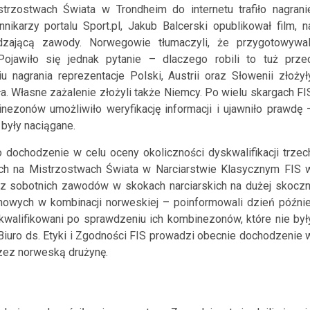
rzostwach Świata w Trondheim do internetu trafiło nagrani
ikarzy portalu Sport.pl, Jakub Balcerski opublikował film, n
ającą zawody. Norwegowie tłumaczyli, że przygotowywal
ojawiło się jednak pytanie – dlaczego robili to tuż prze
nagrania reprezentacje Polski, Austrii oraz Słowenii złożył
a. Własne zażalenie złożyli także Niemcy. Po wielu skargach FI
ezonów umożliwiło weryfikację informacji i ujawniło prawdę 
 były naciągane.
 dochodzenie w celu oceny okoliczności dyskwalifikacji trzec
ch na Mistrzostwach Świata w Narciarstwie Klasycznym FIS 
 z sobotnich zawodów w skokach narciarskich na dużej skoczn
owych w kombinacji norweskiej – poinformowali dzień późnie
skwalifikowani po sprawdzeniu ich kombinezonów, które nie był
iuro ds. Etyki i Zgodności FIS prowadzi obecnie dochodzenie 
rzez norweską drużynę.