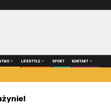
STWO
LIFESTYLE
SPORT
KONTAKT
użynie!