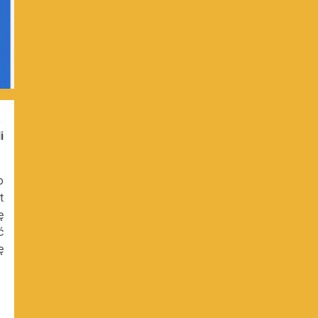
.
i
o
t
ę
ć
ę