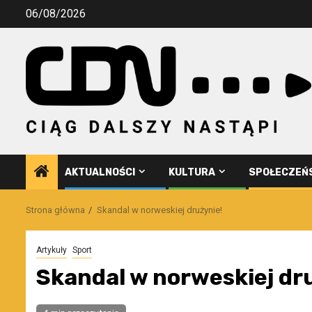
Przejdź
06/08/2026
do
treści
AKTUALNOŚCI
KULTURA
SPOŁECZEŃ
Strona główna
Skandal w norweskiej drużynie!
Artykuły
Sport
Skandal w norweskiej dr