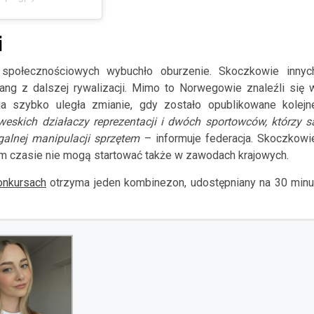
i
społecznościowych wybuchło oburzenie. Skoczkowie innyc
fang z dalszej rywalizacji. Mimo to Norwegowie znaleźli się 
ja szybko uległa zmianie, gdy zostało opublikowane kolejn
eskich działaczy reprezentacji i dwóch sportowców, którzy s
alnej manipulacji sprzętem
– informuje federacja. Skoczkowi
 tym czasie nie mogą startować także w zawodach krajowych.
onkursach
otrzyma jeden kombinezon, udostępniany na 30 minu