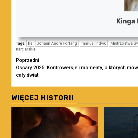
Kinga
fis
Johann Andre Forfang
marius lindvik
Mistrzostwa Św
Tags:
narciarskie
Zobacz
Poprzedni
Oscary 2025: Kontrowersje i momenty, o których mów
wpisy
cały świat
WIĘCEJ HISTORII