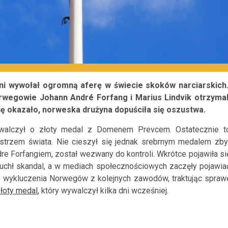
ni wywołał ogromną aferę w świecie skoków narciarskich
wegowie Johann André Forfang i Marius Lindvik otrzymal
ię okazało, norweska drużyna dopuściła się oszustwa.
 walczył o złoty medal z Domenem Prevcem. Ostatecznie t
istrzem świata. Nie cieszył się jednak srebrnym medalem zby
e Forfangiem, został wezwany do kontroli. Wkrótce pojawiła si
buchł skandal, a w mediach społecznościowych zaczęły pojawia
ę wykluczenia Norwegów z kolejnych zawodów, traktując spraw
łoty medal
, który wywalczył kilka dni wcześniej.