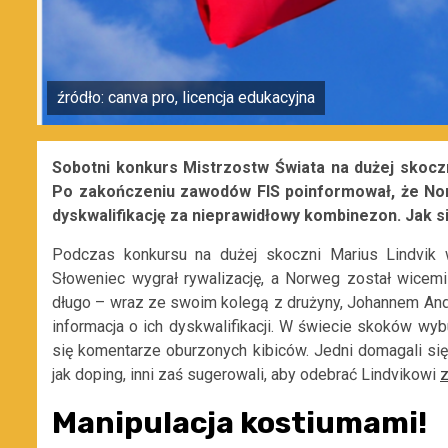
źródło: canva pro, licencja edukacyjna
Sobotni konkurs Mistrzostw Świata na dużej skocz
Po zakończeniu zawodów FIS poinformował, że Nor
dyskwalifikację za nieprawidłowy kombinezon. Jak s
Podczas konkursu na dużej skoczni Marius Lindvik
Słoweniec wygrał rywalizację, a Norweg został wicem
długo – wraz ze swoim kolegą z drużyny, Johannem Andr
informacja o ich dyskwalifikacji. W świecie skoków wy
się komentarze oburzonych kibiców. Jedni domagali si
jak doping, inni zaś sugerowali, aby odebrać Lindvikowi
z
Manipulacja kostiumami!