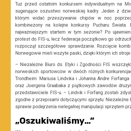
Tuż przed ostatnim konkursem indywidualnym na Mist
sugerujące oszustwo norweskiej kadry. Jeden z dzienn
którym widać przeszywanie chipów w noc poprzedz
kombinezony na kolejne konkursy Pucharu Świata. P
najważniejszym startem w tym sezonie? Po ujawnieniu 
protest do FIS-u, lecz federacja początkowo go odrzucił
rozpoczął szczegółowe sprawdzanie. Rozcięcie kombin
Norwegowie mieli wszyte paski, dzięki którym ich stroje
– Niezależne Biuro ds. Etyki i Zgodności FIS wszczęło
norweskich sportowców w dwóch różnych konkurencja
Trondheim: Mariusa Lindvika i Johanna Andre Forfanga
oraz Joergena Graabaka z piątkowych zawodów drużyn
przedstawiciele FIS-u. – Lindvik i Forfang zostali zdy
zgodne z przepisami dotyczącymi sprzętu. Niezależne B
sprawie podejrzenia nielegalnej manipulacji sprzętem p
„Oszukiwaliśmy…”