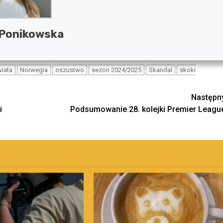
 Ponikowska
iata
Norwegia
oszustwo
sezon 2024/2025
Skandal
skoki
Następn
i
Podsumowanie 28. kolejki Premier Leagu