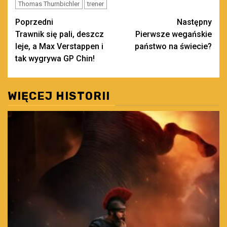
Thomas Thurnbichler
trener
Zobacz
Poprzedni
Następny
Trawnik się pali, deszcz
Pierwsze wegańskie
wpisy
leje, a Max Verstappen i
państwo na świecie?
tak wygrywa GP Chin!
WIĘCEJ HISTORII