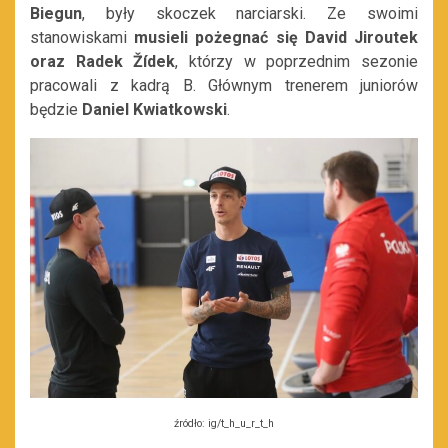
Biegun
, były skoczek narciarski. Ze swoimi
stanowiskami
musieli pożegnać się
David Jiroutek
oraz Radek Žídek
, którzy w poprzednim sezonie
pracowali z kadrą B. Głównym trenerem juniorów
będzie
Daniel Kwiatkowski
.
źródło: ig/t_h_u_r_t_h