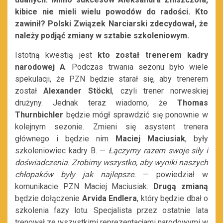
kibice nie mieli wielu powodów do radości. Kto
zawinił? Polski Związek Narciarski zdecydował, że
należy podjąć zmiany w sztabie szkoleniowym.
Istotną kwestią jest
kto został trenerem kadry
narodowej A
. Podczas trwania sezonu było wiele
spekulacji, że PZN będzie starał się, aby trenerem
został
Alexander Stöckl
, czyli trener norweskiej
drużyny. Jednak teraz wiadomo, że
Thomas
Thurnbichler
będzie mógł sprawdzić się ponownie w
kolejnym sezonie. Zmieni się asystent trenera
głównego i będzie nim
Maciej Maciusiak
, były
szkoleniowiec kadry B. —
Łączymy razem swoje siły i
doświadczenia. Zrobimy wszystko, aby wyniki naszych
chłopaków były jak najlepsze.
— powiedział w
komunikacie PZN Maciej Maciusiak.
Drugą zmianą
będzie dołączenie
Arvida Endlera
, który będzie dbał o
szkolenia fazy lotu. Specjalista przez ostatnie lata
trenował ze wszystkimi reprezentacjami narodowymi w