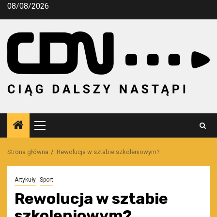
Przejdź
08/08/2026
do
treści
Menu
główne
Strona główna
Rewolucja w sztabie szkoleniowym?
Artykuły
Sport
Rewolucja w sztabie
szkoleniowym?