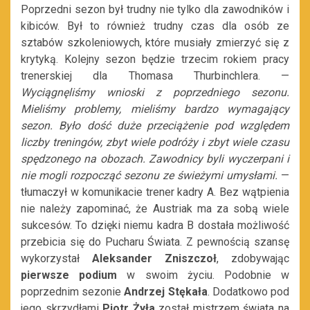
Poprzedni sezon był trudny nie tylko dla zawodników i
kibiców. Był to również trudny czas dla osób ze
sztabów szkoleniowych, które musiały zmierzyć się z
krytyką. Kolejny sezon będzie trzecim rokiem pracy
trenerskiej dla Thomasa Thurbinchlera. —
Wyciągnęliśmy wnioski z poprzedniego sezonu.
Mieliśmy problemy, mieliśmy bardzo wymagający
sezon. Było dość duże przeciążenie pod względem
liczby treningów, zbyt wiele podróży i zbyt wiele czasu
spędzonego na obozach. Zawodnicy byli wyczerpani i
nie mogli rozpocząć sezonu ze świeżymi umysłami.
—
tłumaczył w komunikacie trener kadry A. Bez wątpienia
nie należy zapominać, że Austriak ma za sobą wiele
sukcesów. To dzięki niemu kadra B dostała możliwość
przebicia się do Pucharu Świata. Z pewnością szansę
wykorzystał
Aleksander Zniszczoł
, zdobywając
pierwsze podium
w swoim życiu. Podobnie w
poprzednim sezonie
Andrzej Stękała
. Dodatkowo pod
jego skrzydłami
Piotr Żyła
został
mistrzem świata na