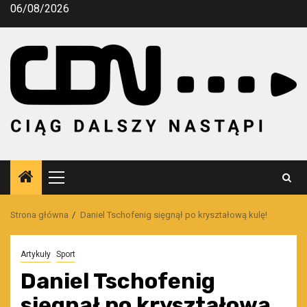
Przejdź
06/08/2026
do
treści
Menu
główne
Strona główna
Daniel Tschofenig sięgnął po kryształową kulę!
Artykuły
Sport
Daniel Tschofenig
sięgnął po kryształową