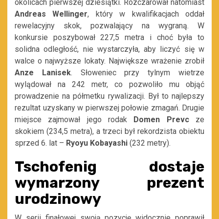
okolicach pierwszej dziesiątki. Rozczarował natomiast
Andreas Wellinger
, który w kwalifikacjach oddał
rewelacyjny skok, pozwalający na wygraną. W
konkursie poszybował 227,5 metra i choć była to
solidna odległość, nie wystarczyła, aby liczyć się w
walce o najwyższe lokaty. Największe wrażenie zrobił
Anze Lanisek
. Słoweniec przy tylnym wietrze
wylądował na 242 metr, co pozwoliło mu objąć
prowadzenie na półmetku rywalizacji. Był to najlepszy
rezultat uzyskany w pierwszej połowie zmagań. Drugie
miejsce zajmował jego rodak
Domen Prevc
ze
skokiem (234,5 metra), a trzeci był rekordzista obiektu
sprzed 6. lat –
Ryoyu
Kobayashi
(232 metry).
Tschofenig dostaje
wymarzony prezent
urodzinowy
W serii finałowej swoją pozycję widocznie poprawił