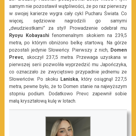
samym nie pozostawił wątpliwości, że po raz pierwszy
w swojej karierze wygra cały cykl Pucharu Świata. Co
więcej, sędziowie nagrodzili go samymi
„dwudziestkami” za styl! Prowadzenie odebrał mu
Ryoyu
Kobayashi
fenomenalnym skokiem na 239,5
metra, po którym obniżono belkę startową. Na górze
pozostali jedynie Słoweńcy. Pierwszy z nich,
Domen
Prevc
, skoczył 237,5 metra. Przewaga uzyskana w
pierwszej serii pozwoliła wyprzedzić mu Japończyka,
co oznaczało że zwyciętswo przypadnie jednemu ze
Słoweńców. Po skoku
Laniska
, który osiągnął 227,5
metra, pewne było, że to Domen stanie na najwyższym
stopniu podium. Dodatkowo Prevc zapewnił sobie
małą kryształową kulę w lotach.