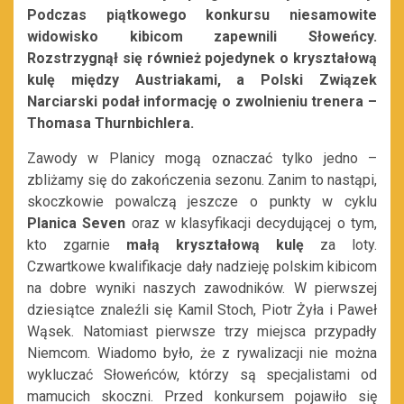
Podczas piątkowego konkursu niesamowite
widowisko kibicom zapewnili Słoweńcy.
Rozstrzygnął się również pojedynek o kryształową
kulę między Austriakami, a Polski Związek
Narciarski podał informację o zwolnieniu trenera –
Thomasa Thurnbichlera.
Zawody w Planicy mogą oznaczać tylko jedno –
zbliżamy się do zakończenia sezonu. Zanim to nastąpi,
skoczkowie powalczą jeszcze o punkty w cyklu
Planica Seven
oraz w klasyfikacji decydującej o tym,
kto zgarnie
małą kryształową kulę
za loty.
Czwartkowe kwalifikacje dały nadzieję polskim kibicom
na dobre wyniki naszych zawodników. W pierwszej
dziesiątce znaleźli się Kamil Stoch, Piotr Żyła i Paweł
Wąsek. Natomiast pierwsze trzy miejsca przypadły
Niemcom. Wiadomo było, że z rywalizacji nie można
wykluczać Słoweńców, którzy są specjalistami od
mamucich skoczni. Przed konkursem pojawiło się