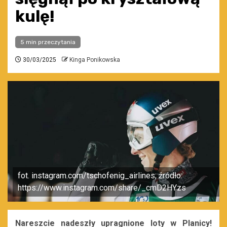
kulę!
5 min przeczytania
30/03/2025
Kinga Ponikowska
fot. instagram.com/tschofenig_airlines; źródło:
https://www.instagram.com/share/_cmD2HYzs
Nareszcie nadeszły upragnione loty w Planicy!