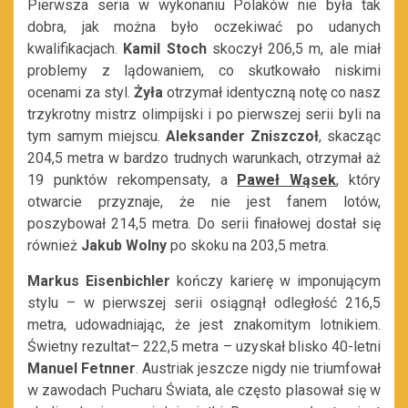
Pierwsza seria w wykonaniu Polaków nie była tak
dobra, jak można było oczekiwać po udanych
kwalifikacjach.
Kamil Stoch
skoczył 206,5 m, ale miał
problemy z lądowaniem, co skutkowało niskimi
ocenami za styl.
Żyła
otrzymał identyczną notę co nasz
trzykrotny mistrz olimpijski i po pierwszej serii byli na
tym samym miejscu.
Aleksander Zniszczoł
, skacząc
204,5 metra w bardzo trudnych warunkach, otrzymał aż
19 punktów rekompensaty, a
Paweł Wąsek
, który
otwarcie przyznaje, że nie jest fanem lotów,
poszybował 214,5 metra. Do serii finałowej dostał się
również
Jakub Wolny
po skoku na 203,5 metra.
Markus Eisenbichler
kończy karierę w imponującym
stylu – w pierwszej serii osiągnął odległość 216,5
metra, udowadniając, że jest znakomitym lotnikiem.
Świetny rezultat– 222,5 metra – uzyskał blisko 40-letni
Manuel Fetnner
. Austriak jeszcze nigdy nie triumfował
w zawodach Pucharu Świata, ale często plasował się w