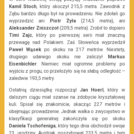
Kamil Stoch
, który skoczył 215,5 metra. Zawodnik z
Zębu bardzo długo był na prowadzeniu. Nie zdołali go
wyprzedzić ani
Piotr Żyła
(214,5 metra), ani
Aleksander
Zniszczoł
(209,5 metra). Zrobił to dopiero
Timi
Zajc
, który po pierwszej serii miał znaczną
przewagę nad Polakiem. Zaś Słoweńca wyprzedził
Paweł
Wąsek
po skoku na 217 metrów. Niestety,
drugiego udanego skoku nie zaliczył
Markus
Eisenbichler
. Niemiec miał ogromne problemy po
wyjściu z progu, co przełożyło się na słabą odległość –
zaledwie 193,5 metry.
Ostatnią dziesiątkę rozpoczął
Jan Hoerl
, który w
dalszym ciągu miał szanse na zdobycie kryształowej
kuli. Spisał się znakomicie, skacząc 227 metrów i
obejmując prowadzenie. Jednak walka o zwycięstwo w
klasyfikacji generalnej zakończyła się po skoku
Daniela
Tschofeniga
, który tego dnia obchodził swoje
23. urodziny. Austriak poszybował 233,5 metra i tym