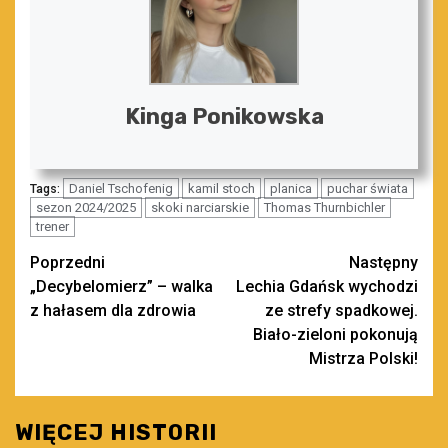
Kinga Ponikowska
Daniel Tschofenig
kamil stoch
planica
puchar świata
Tags:
sezon 2024/2025
skoki narciarskie
Thomas Thurnbichler
trener
Zobacz
Poprzedni
Następny
„Decybelomierz” – walka
Lechia Gdańsk wychodzi
wpisy
z hałasem dla zdrowia
ze strefy spadkowej.
Biało-zieloni pokonują
Mistrza Polski!
WIĘCEJ HISTORII