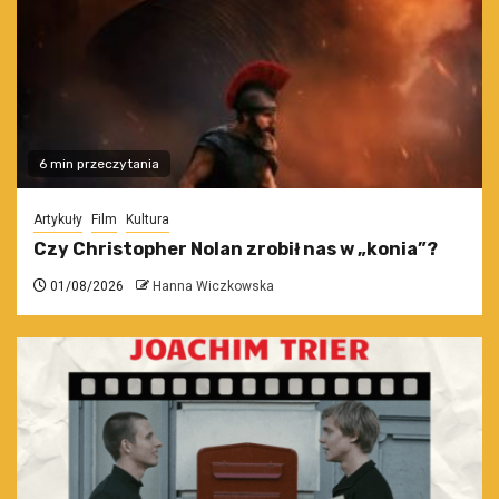
6 min przeczytania
Artykuły
Film
Kultura
Czy Christopher Nolan zrobił nas w „konia”?
01/08/2026
Hanna Wiczkowska