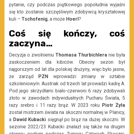
pytanie, czy podczas piątkowego popołudnia wyjaśni
się kto zostanie szczęśliwym zdobywcą kryształowej
kuli –
Tschofenig
, a może
Hoerl
?
Coś się kończy, coś
zaczyna…
Decyzja o zwolnieniu
Thomasa Thurbichlera
nie była
zaskoczeniem dla kibiców. Obecny sezon był
najgorszym od lat dla polskiej drużyny, więc było jasne,
że zarząd
PZN
wprowadzi zmiany w sztabie
szkoleniowym. Austriak od trzech lat prowadzi kadrę A.
Pod jego skrzydłami biało-czerwoni 6 razy zdobywali
złoto w zawodach indywidualnych Pucharu Świata, 5
razy srebro i 11 razy brąz. W 2023 roku
Piotr Żyła
został mistrzem świata na skoczni normalnej w Planicy,
a
Dawid Kubacki
sięgnął po brąz na dużej skoczni. W
sezonie 2022/23 Kubacki znalazł się także na drugim
stopniu podium podczas Turnieju Czterech Skoczni.