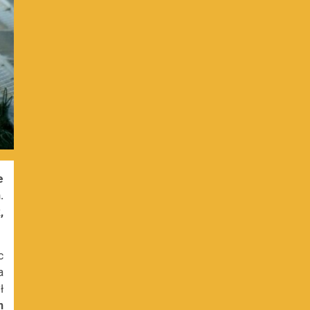
e
.
,
c
a
ł
n