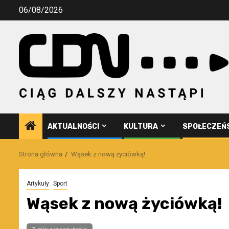
Przejdź
06/08/2026
do
treści
AKTUALNOŚCI
KULTURA
SPOŁECZEŃ
Strona główna
Wąsek z nową życiówką!
Artykuły
Sport
Wąsek z nową życiówką!