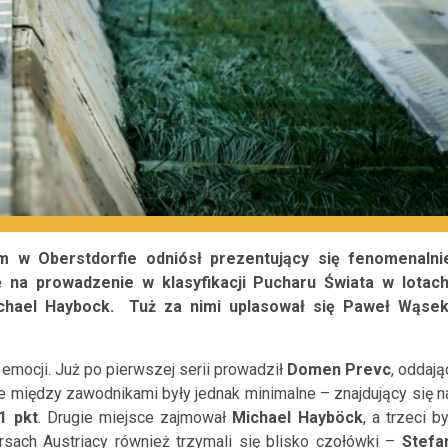
 w Oberstdorfie odniósł prezentujący się fenomenalni
na prowadzenie w klasyfikacji Pucharu Świata w lotach
chael Haybock. Tuż za nimi uplasował się Paweł Wąsek
emocji. Już po pierwszej serii prowadził
Domen Prevc
, oddają
e między zawodnikami były jednak minimalne – znajdujący się n
1 pkt
. Drugie miejsce zajmował
Michael Hayböck
, a trzeci by
rsach Austriacy również trzymali się blisko czołówki –
Stefa