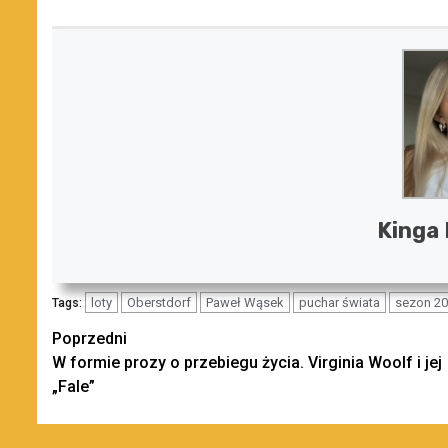
Kinga
loty
Oberstdorf
Paweł Wąsek
puchar świata
sezon 2
Tags:
Zobacz
Poprzedni
W formie prozy o przebiegu życia. Virginia Woolf i jej
wpisy
„Fale”