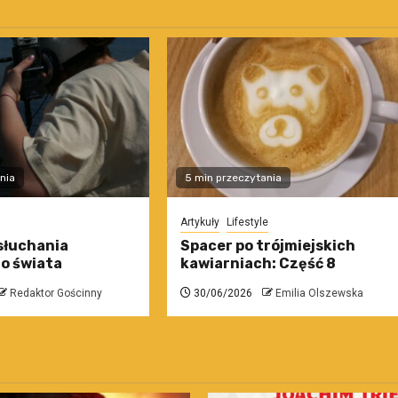
nia
5 min przeczytania
Artykuły
Lifestyle
słuchania
Spacer po trójmiejskich
o świata
kawiarniach: Część 8
Redaktor Gościnny
30/06/2026
Emilia Olszewska