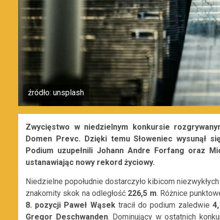
źródło: unsplash
Zwycięstwo w niedzielnym konkursie rozgrywanym
Domen Prevc. Dzięki temu Słoweniec wysunął się 
Podium uzupełnili Johann Andre Forfang oraz Mi
ustanawiając nowy rekord życiowy.
Niedzielne popołudnie dostarczyło kibicom niezwykłych 
znakomity skok na odległość
226,5 m
. Różnice punktow
8. pozycji Paweł Wąsek
tracił do podium zaledwie
4,
Gregor Deschwanden
. Dominujący w ostatnich konku