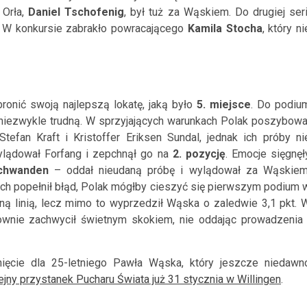
 Orła,
Daniel Tschofenig
, był tuż za Wąskiem. Do drugiej seri
. W konkursie zabrakło powracającego
Kamila Stocha
, który ni
bronić swoją najlepszą lokatę, jaką było
5. miejsce
. Do podiu
a niezwykle trudną. W sprzyjających warunkach Polak poszybowa
tefan Kraft i Kristoffer Eriksen Sundal, jednak ich próby ni
ylądował Forfang i zepchnął go na
2. pozycję
. Emocje sięgnęł
chwanden
– oddał nieudaną próbę i wylądował za Wąskiem
ch popełnił błąd, Polak mógłby cieszyć się pierwszym podium 
ą linią, lecz mimo to wyprzedził Wąska o zaledwie 3,1 pkt. 
wnie zachwycił świetnym skokiem, nie oddając prowadzenia 
nięcie dla 25-letniego Pawła Wąska, który jeszcze niedawn
ejny przystanek Pucharu Świata już 31 stycznia w Willingen
.