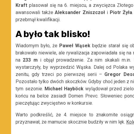
Kraft
plasował się na 6. miejscu, a zwycięzca Złotego
awansowali także
Aleksander Zniszczoł
i
Piotr Żyła
przebrnął kwalifikacji.
A było tak blisko!
Wiadomym było, że
Paweł Wąsek
będzie starał się o
brakowało niewiele, ale rywalizacja zapowiadała się n
na
233 m
i objął prowadzenie. Za nim skakali m.in. S
wystarczyły, by wyprzedzić Wąska. Dalej od Polaka w
zenitu, gdy trzeci po pierwszej serii –
Gregor Des
Pozostało tylko dwóch skoczków. Gdyby choć jeden z ni
tym sezonie.
Michael Hayböck
wylądował przed zielon
końcu na belce zasiadł Domen Prevc. Słoweniec pono
pieczętując zwycięstwo w konkursie.
Warto podkreślić, że 4. miejsce to znakomite osiąg
przyznawał, że mamucie skocznie budziły w nim lęk.
Kol