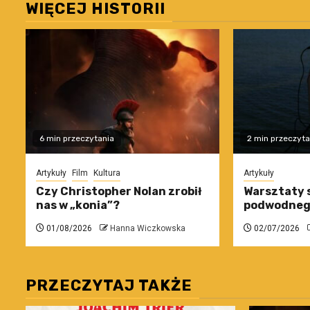
WIĘCEJ HISTORII
6 min przeczytania
2 min przeczyta
Artykuły
Film
Kultura
Artykuły
Czy Christopher Nolan zrobił
Warsztaty 
nas w „konia”?
podwodneg
01/08/2026
Hanna Wiczkowska
02/07/2026
PRZECZYTAJ TAKŻE