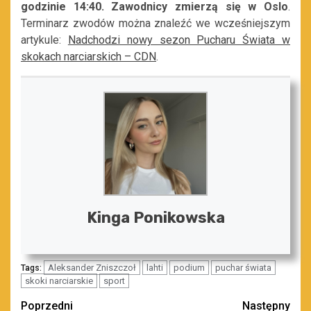
godzinie 14:40. Zawodnicy zmierzą się w Oslo
.
Terminarz zwodów można znaleźć we wcześniejszym
artykule:
Nadchodzi nowy sezon Pucharu Świata w
skokach narciarskich – CDN
.
Kinga Ponikowska
Aleksander Zniszczoł
lahti
podium
puchar świata
Tags:
skoki narciarskie
sport
Zobacz
Poprzedni
Następny