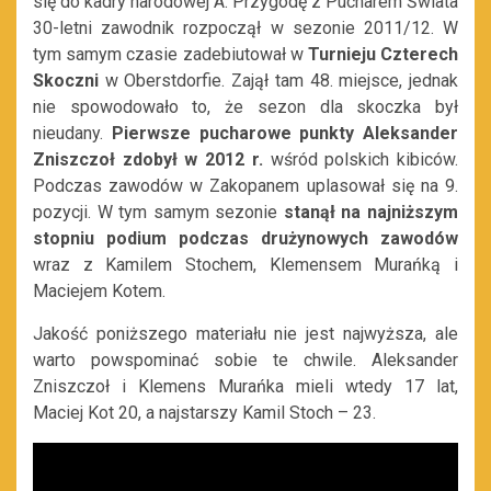
się do kadry narodowej A. Przygodę z Pucharem Świata
30-letni zawodnik rozpoczął w sezonie 2011/12. W
tym samym czasie zadebiutował w
Turnieju Czterech
Skoczni
w Oberstdorfie. Zajął tam 48. miejsce, jednak
nie spowodowało to, że sezon dla skoczka był
nieudany.
Pierwsze pucharowe punkty Aleksander
Zniszczoł zdobył w 2012 r.
wśród polskich kibiców.
Podczas zawodów w Zakopanem uplasował się na 9.
pozycji. W tym samym sezonie
stanął na najniższym
stopniu podium podczas drużynowych zawodów
wraz z Kamilem Stochem, Klemensem Murańką i
Maciejem Kotem.
Jakość poniższego materiału nie jest najwyższa, ale
warto powspominać sobie te chwile. Aleksander
Zniszczoł i Klemens Murańka mieli wtedy 17 lat,
Maciej Kot 20, a najstarszy Kamil Stoch – 23.