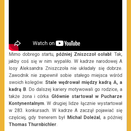
Mimo dobrego startu,
później Zniszczoł osłabł
. Tak,
jakby coś się w nim wypaliło. W kadrze narodowej A
losy Aleksandra Zniszczoła nie układały się dobrze.
Zawodnik nie zapewnił sobie stałego miejsca wśród
swoich kolegów.
Stale wędrował między kadrą A, a
kadrą B
. Do dalszej kariery motywowali go rodzice, a
także żona i córka.
Głównie startował w Pucharze
Kontynentalnym
. W drugiej lidze łącznie wystartował
w 283. konkursach. W kadrze A zaczął pojawiać się
częściej, gdy trenerem był
Michal Doleżal
, a później
Thomas Thurnbichler
.