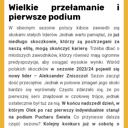
Wielkie przełamanie i
pierwsze podium
W obecnym sezonie polscy kibice zawiedli się
skokami stałych liderów. Jednak warto pamiętać, że
już
niedługo skoczkowie, którzy są postrzegani za
naszą elitę, mogą skończyć karierę
. Trzeba dbać o
młodszych zawodników, którzy również mają ogromne
predyspozycje, aby osiągać wysokie wyniki. Wśród
polskich skoczków
w sezonie 2023/24 pojawił się
nowy lider – Aleksander Zniszczoł
. Sezon zaczął
dość przeciętnie. Jednak w połowie zmagań jego skoki
bardzo się wyrównały. Często zdarzało się, że po
pierwszej serii znajdował w czołowej trójce, jednak
ostatecznie był tuż za nią.
W końcu nadszedł dzień, w
którym Olek po raz pierwszy indywidualnie stanął
na podium Pucharu Świata
. Co przyniesie dalsza
część sezonu?
Kolejny konkurs już w sobotę o