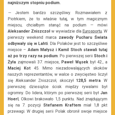
najniższym stopniu podium.
—
Jestem bardzo szczęśliwy. Rozmawiałem z
Piotrkiem, że to właśnie tutaj, w tym magicznym
miejscu, chciałbym stanąć na podium — mówi
Aleksander Zniszczoł
w wywiadzie dla
Eurosportu
. W
pierwszy weekend marca
zawody Pucharu Świata
odbywały się w Lahti
. Dla Polaków jest to szczęśliwe
miejsce –
Adam Małysz i Kamil Stoch stawali tutaj
aż po trzy razy na podium
. Po pierwszej serii
Stoch i
Żyła
zajmowali 37. miejsce,
Paweł Wąsek
był 42., a
Maciej Kot
45. Mimo niezadowalających skoków
naszych reprezentantów, w walce o zwycięstwo liczył
się Aleksander Zniszczoł, skoczył
128,5 metra
. W
pierwszej dziesiątce ścisk między rywalami był
ogromny. Do lidera, którym po pierwszej serii był
Jan
Hoerl
, Olkowi brakowało 1,5 punktu. Nad znajdującym
się na 7. pozycji
Stefanem Kraftem
miał 1,8 pkt
przewagi. W drugiej serii Polak obronił swoje miejsce