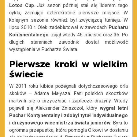
Lotos Cup
. Już sezon później stał się liderem tego
cyklu, zajmując czterokrotnie pierwsze miejsce. W
kolejnym sezonie również był zwycięzcą turnieju. W
lipcu 2010 r. Olek zadebiutował w zawodach
Pucharu
Kontynentalnego
, zajął wtedy 46. miejsce oraz 36. Po
długich staraniach zawodnik dostał możliwość
wystąpienia w Pucharze Świata.
Pierwsze kroki w wielkim
świecie
W 2011 roku kibice pożegnali dotychczasowego orła
skoków – Adama Małysza. Fani polskich skoczków
martwili się o przyszłość i zaplecze drużyny. Wtedy
pojawił się Aleksander Zniszczoł, który
wygrał letni
Puchar Kontynentalny i zdobył tytuł indywidualnego
i drużynowego wicemistrza świata juniorów
. Była to
ogromna przepustka, która pomogła Olkowi w dostaniu