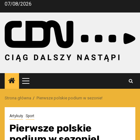
Przejdź
07/08/2026
do
treści
Menu
główne
Strona główna
Pierwsze polskie podium w sezonie!
Artykuły
Sport
Pierwsze polskie
podium w sezonie!