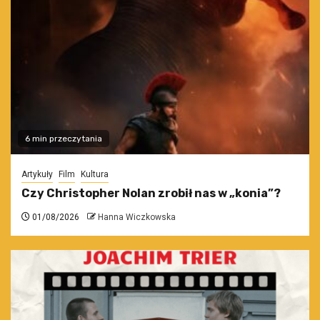
6 min przeczytania
Artykuły
Film
Kultura
Czy Christopher Nolan zrobił nas w „konia”?
01/08/2026
Hanna Wiczkowska