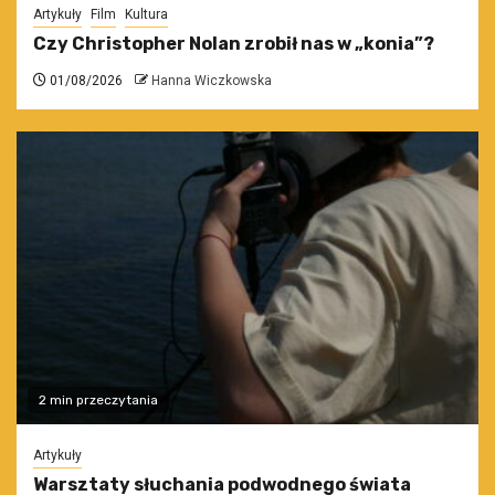
Artykuły
Film
Kultura
Czy Christopher Nolan zrobił nas w „konia”?
01/08/2026
Hanna Wiczkowska
2 min przeczytania
Artykuły
Warsztaty słuchania podwodnego świata