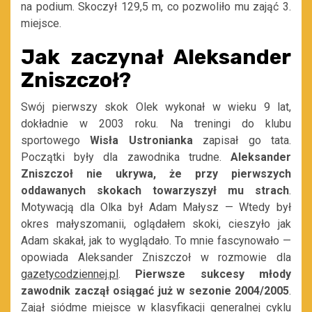
na podium. Skoczył 129,5 m, co pozwoliło mu zająć 3.
miejsce.
Jak zaczynał Aleksander
Zniszczoł?
Swój pierwszy skok Olek wykonał w wieku 9 lat,
dokładnie w 2003 roku. Na treningi do klubu
sportowego
Wisła Ustronianka
zapisał go tata.
Początki były dla zawodnika trudne.
Aleksander
Zniszczoł nie ukrywa, że przy pierwszych
oddawanych skokach towarzyszył mu strach
.
Motywacją dla Olka był Adam Małysz — Wtedy był
okres małyszomanii, oglądałem skoki, cieszyło jak
Adam skakał, jak to wyglądało. To mnie fascynowało —
opowiada Aleksander Zniszczoł w rozmowie dla
gazetycodziennej.pl
.
Pierwsze sukcesy młody
zawodnik zaczął osiągać już w sezonie 2004/2005
.
Zajął siódme miejsce w klasyfikacji generalnej cyklu