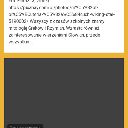
Fot. Erikaz13, źródło:
https://pixabay.com/pl/photos/m%C5%82ot-
bi%C5%BCuteria-%C5%82a%C5%84cuch-wiking-stal-
5190002/ Wszyscy z czasów szkolnych znamy
mitologię Greków i Rzymian. Wzrasta również
zainteresowanie wierzeniami Słowian, przede
wszystkim...
7 min przeczytania