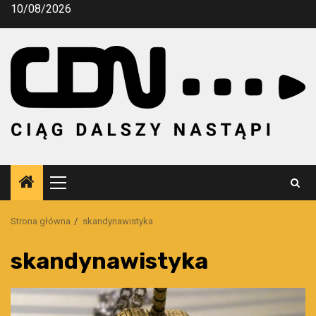
Przejdź
10/08/2026
do
treści
Menu
główne
Strona główna
skandynawistyka
skandynawistyka