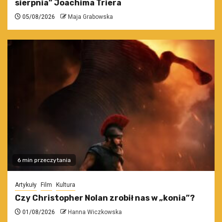
sierpnia” Joachima Triera
05/08/2026
Maja Grabowska
6 min przeczytania
Artykuły
Film
Kultura
Czy Christopher Nolan zrobił nas w „konia”?
01/08/2026
Hanna Wiczkowska