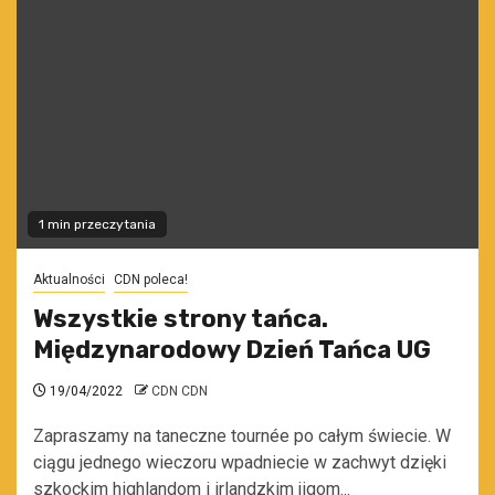
1 min przeczytania
Aktualności
CDN poleca!
Wszystkie strony tańca.
Międzynarodowy Dzień Tańca UG
19/04/2022
CDN CDN
Zapraszamy na taneczne tournée po całym świecie. W
ciągu jednego wieczoru wpadniecie w zachwyt dzięki
szkockim highlandom i irlandzkim jigom...