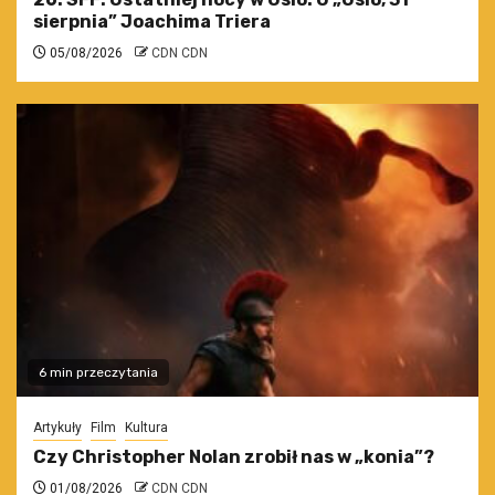
sierpnia” Joachima Triera
05/08/2026
CDN CDN
6 min przeczytania
Artykuły
Film
Kultura
Czy Christopher Nolan zrobił nas w „konia”?
01/08/2026
CDN CDN