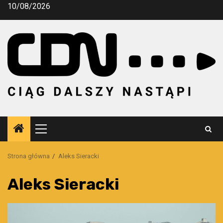
Przejdź
10/08/2026
do
treści
Menu
główne
Strona główna
Aleks Sieracki
Aleks Sieracki