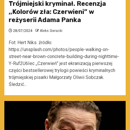
Trójmiejski kryminał. Recenzja
,,Kolorów zła: Czerwieni” w
reżyserii Adama Panka
28/07/2024
Aleks Sieracki
Fot: Hert Niks. źródło:
https://unsplash.com/photos/people-walking-on-
street-near-brown-concrete-building-during-nighttime-
Y-Ruf2U6Iec ,,Czerwień’’ jest ekranizacją pierwszej
części bestsellerowej trylogii powieści kryminalnych
trójmiejskiej pisarki Małgorzaty Oliwii Sobczak.
Śledzić...