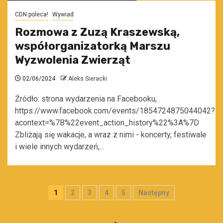
CDN poleca!
Wywiad
Rozmowa z Zuzą Kraszewską,
współorganizatorką Marszu
Wyzwolenia Zwierząt
02/06/2024
Aleks Sieracki
Źródło: strona wydarzenia na Facebooku,
https://www.facebook.com/events/1854724875044042?
acontext=%7B%22event_action_history%22%3A%7D
Zbliżają się wakacje, a wraz z nimi - koncerty, festiwale
i wiele innych wydarzeń,...
Stronicowanie
1
2
3
4
5
Następny
wpisów