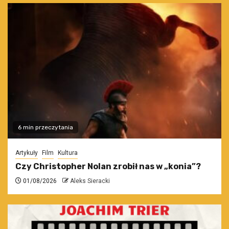
6 min przeczytania
Artykuły
Film
Kultura
Czy Christopher Nolan zrobił nas w „konia”?
01/08/2026
Aleks Sieracki