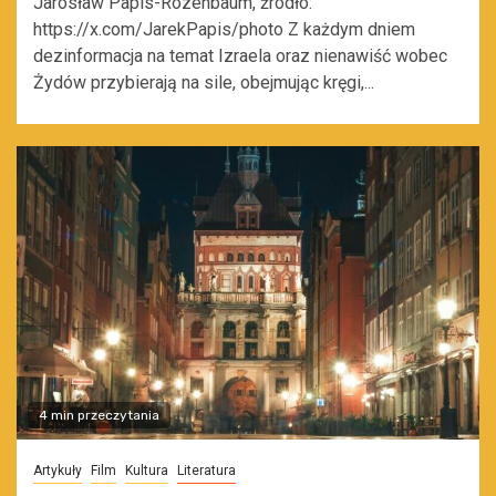
Jarosław Papis-Rozenbaum, źródło:
https://x.com/JarekPapis/photo Z każdym dniem
dezinformacja na temat Izraela oraz nienawiść wobec
Żydów przybierają na sile, obejmując kręgi,...
4 min przeczytania
Artykuły
Film
Kultura
Literatura