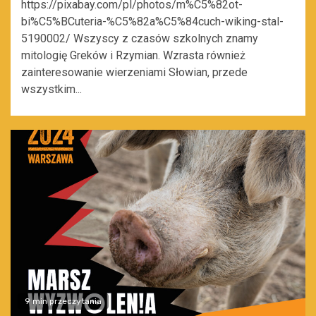
https://pixabay.com/pl/photos/m%C5%82ot-
bi%C5%BCuteria-%C5%82a%C5%84cuch-wiking-stal-
5190002/ Wszyscy z czasów szkolnych znamy
mitologię Greków i Rzymian. Wzrasta również
zainteresowanie wierzeniami Słowian, przede
wszystkim...
9 min przeczytania