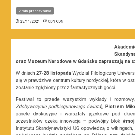
2 min przeczytania
25/11/2021
CDN CDN
Akademic
Skandyna
oraz Muzeum Narodowe w Gdańsku zapraszają na szó
W dniach
27-28 listopada
Wydział Filologiczny Uniwers
się w prawdziwe centrum kultury nordyckiej, która w ost
zostanie zgłębiony przez fantastycznych gości.
Festiwal to przede wszystkim wykłady i rozmowy, 
Zdobywczynie podbiegunowego świata
),
Piotrem Mik
panele dyskusyjne i warsztaty językowe pod oki
uczestników czeka innowacja – podwójny blok
#moj
Instytutu Skandynawistyki UG opowiedzą o wikingach, S