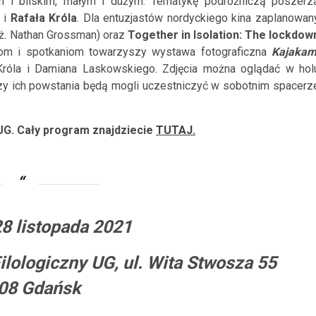
m i bliskim, małym i dużym. Tematykę podróżniczą poszerz
i
Rafała Króla
.
Dla entuzjastów nordyckiego kina zaplanowan
eż. Nathan Grossman) oraz
Together in Isolation: The lockdow
om i spotkaniom towarzyszy wystawa fotograficzna
Kajakam
Króla i Damiana Laskowskiego. Zdjęcia można oglądać w hol
ezy ich powstania będą mogli uczestniczyć w sobotnim spacerz
UG. Cały program znajdziecie
TUTAJ.
8 listopada 2021
ilologiczny UG, ul. Wita Stwosza 55
08 Gdańsk