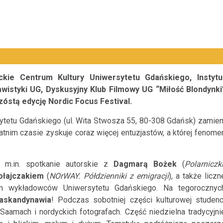
kie Centrum Kultury Uniwersytetu Gdańskiego, Instytu
wistyki UG, Dyskusyjny Klub Filmowy UG “Miłość Blondynki
stą edycję Nordic Focus Festival.
ytetu Gdańskiego (ul. Wita Stwosza 55, 80-308 Gdańsk) zamien
atnim czasie zyskuje coraz więcej entuzjastów, a której fenome
m.in. spotkanie autorskie z
Dagmarą Bożek
(
Polarniczki
ołajczakiem
(
NOrWAY. Półdzienniki z emigracji
), a także liczn
em wykładowców Uniwersytetu Gdańskiego.
Na tegorocznyc
askandynawia
! Podczas sobotniej części kulturowej studenc
aamach i nordyckich fotografach. Część niedzielna tradycyjni