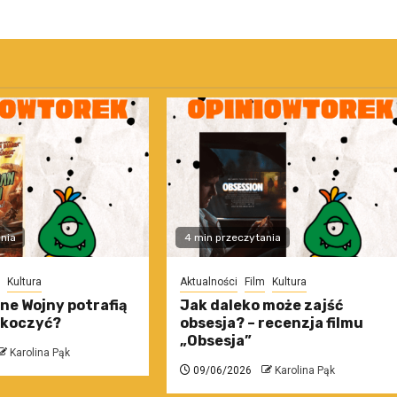
nia
4 min przeczytania
Kultura
Aktualności
Film
Kultura
ne Wojny potrafią
Jak daleko może zajść
skoczyć?
obsesja? – recenzja filmu
„Obsesja”
Karolina Pąk
09/06/2026
Karolina Pąk