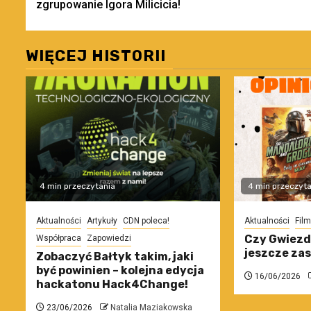
zgrupowanie Igora Milicicia!
WIĘCEJ HISTORII
4 min przeczytania
4 min przeczyta
Aktualności
Artykuły
CDN poleca!
Aktualności
Film
Czy Gwiezd
Współpraca
Zapowiedzi
jeszcze za
Zobaczyć Bałtyk takim, jaki
być powinien – kolejna edycja
16/06/2026
hackatonu Hack4Change!
23/06/2026
Natalia Maziakowska