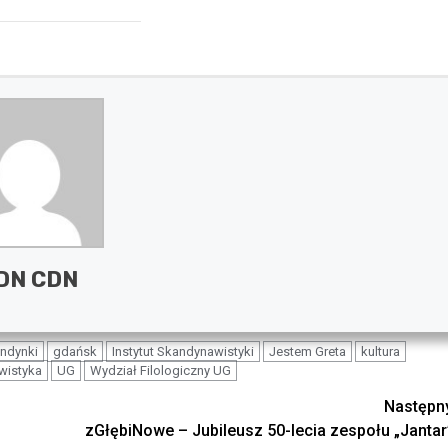
DN CDN
ndynki
gdańsk
Instytut Skandynawistyki
Jestem Greta
kultura
wistyka
UG
Wydział Filologiczny UG
Następn
zGłębiNowe – Jubileusz 50-lecia zespołu „Jantar