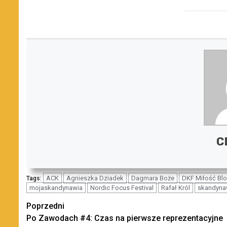
C
ACK
Agnieszka Dziadek
Dagmara Boże
DKF Miłość Blo
Tags:
mojaskandynawia
Nordic Focus Festival
Rafał Król
skandyna
Zobacz
Poprzedni
Po Zawodach #4: Czas na pierwsze reprezentacyjne
wpisy