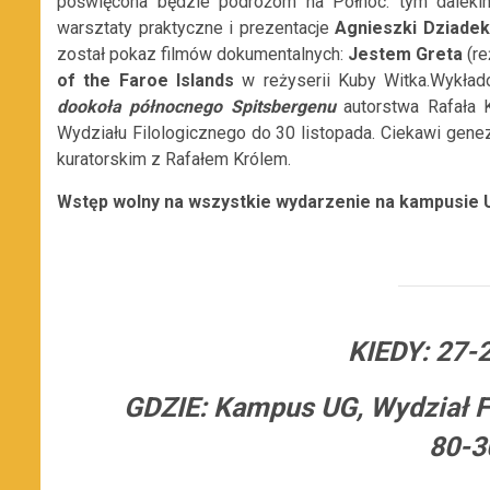
poświęcona będzie podróżom na Północ: tym daleki
warsztaty praktyczne i prezentacje
Agnieszki Dziadek
został pokaz filmów dokumentalnych:
Jestem Greta
(r
of the Faroe Islands
w reżyserii Kuby Witka.
Wykład
dookoła północnego Spitsbergenu
autorstwa Rafała 
Wydziału Filologicznego do 30 listopada. Ciekawi gen
kuratorskim z Rafałem Królem.
Wstęp wolny na wszystkie wydarzenie na kampusie 
KIEDY:
27-2
GDZIE:
Kampus UG,
Wydział F
80-3