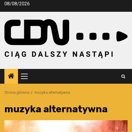
Przejdź
08/08/2026
do
treści
Menu
główne
Strona główna
muzyka alternatywna
muzyka alternatywna