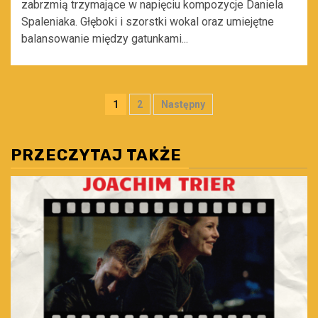
zabrzmią trzymające w napięciu kompozycje Daniela
Spaleniaka. Głęboki i szorstki wokal oraz umiejętne
balansowanie między gatunkami...
Stronicowanie
1
2
Następny
wpisów
PRZECZYTAJ TAKŻE