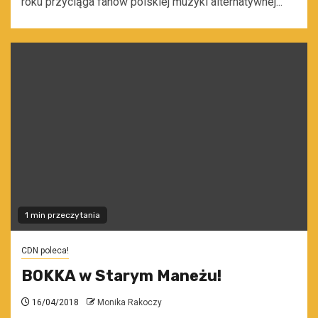
roku przyciąga fanów polskiej muzyki alternatywnej...
1 min przeczytania
CDN poleca!
BOKKA w Starym Maneżu!
16/04/2018
Monika Rakoczy