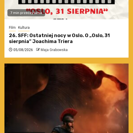
7 min przeczytania
Film
Kultura
26. SFF: Ostatniej nocy w Oslo. O „Oslo, 31
sierpnia” Joachima Triera
05/08/2026
Maja Grabowska