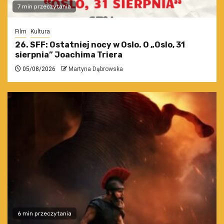
7 min przeczytania
Film
Kultura
26. SFF: Ostatniej nocy w Oslo. O „Oslo, 31
sierpnia” Joachima Triera
05/08/2026
Martyna Dąbrowska
6 min przeczytania