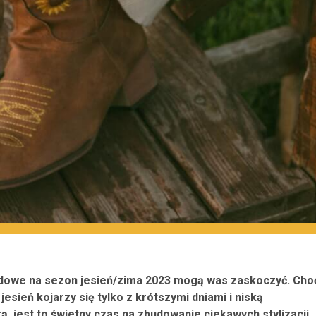
owe na sezon jesień/zima 2023 mogą was zaskoczyć. Cho
jesień kojarzy się tylko z krótszymi dniami i niską
, jest to świetny czas na zbudowanie ciekawych stylizacji.