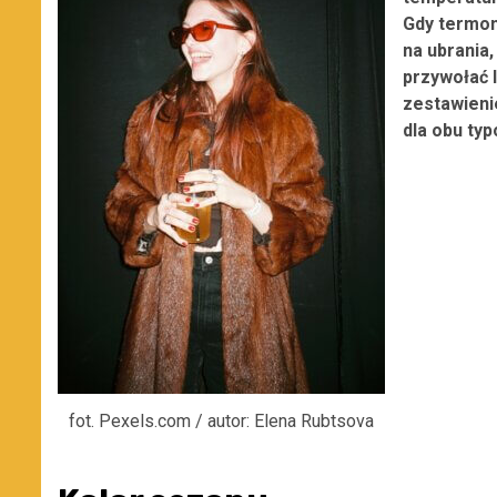
Gdy termom
na ubrania
przywołać l
zestawieni
dla obu ty
fot. Pexels.com / autor: Elena Rubtsova