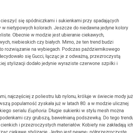
l cieszyć się spódniczkami i sukienkami przy spadających
py w nietypowych kolorach. Jeszcze do niedawna jedyne kolory
eliste. Obecnie w modzie jest ubieranie ciekawych,
owych, niebieskich czy białych. Mimo, że ten trend budzi
 to rozwiązanie na wybiegach. Podczas październikowego
ecydowało się Gucci, łącząc je z odważną, przezroczystą
ej stylizacji dodało jedynie wyraziste czerwone szpilki i
, najczęściej z poliestru lub nylonu, króluje w świecie mody już
wszą popularność zyskała już w latach 80. a w modzie ulicznej
kiego serialu
Euphoria
. Długie sukienki w stylu mesh można
mi spodenkami czy grubszą, bawełnianą podszewką. Do tego trend
cienkich i przezroczystych materiałów. Kobiety nie zakładają ic
rząc ciekawe stylizacje. Jedno jest pewne- półprzezroczyste,