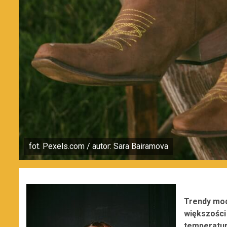
fot. Pexels.com / autor: Sara Bairamova
Trendy mod
większości 
temperaturą