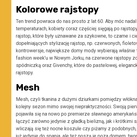
Kolorowe rajstopy
Ten trend powraca do nas prosto z lat 60. Aby móc nada
temperaturach, kobiety coraz częściej sięgają po rajsto
rajstop, które były uznawane za szykowne, to czarne i ci
dopełniających stylizację rajstop, np. czerwonych, fiolet
kontrowersje, największe domy mody wybierają właśnie
fashion week’u w Nowym Jorku, na czerwone rajstopy zd
spódniczką oraz Givenchy, które do pastelowej, elegancki
rajstopy.
Mesh
Mesh, czyli tkanina z dużymi dziurkami pomiędzy włóknami
kolejny sezon mimo swojej niepraktyczności. Swoją pier
pojawiła się na nowo po premierze sławnego amerykańs
łączyć zarówno jedynie z gładką bielizną, jak i krótki
wliczają się też nocne koszule czy piżamy z podobnych, 
już jedynie do spania, ale też noszą je poza domem, two