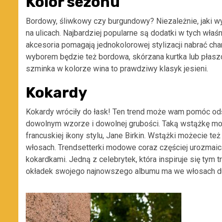
Kolor sezonu
Bordowy, śliwkowy czy burgundowy? Niezależnie, jaki wyb
na ulicach. Najbardziej popularne są dodatki w tych właśni
akcesoria pomagają jednokolorowej stylizacji nabrać cha
wyborem będzie też bordowa, skórzana kurtka lub płasz
szminka w kolorze wina to prawdziwy klasyk jesieni.
Kokardy
Kokardy wróciły do łask! Ten trend może wam pomóc odś
dowolnym wzorze i dowolnej grubości. Taką wstążkę może
francuskiej ikony stylu, Jane Birkin. Wstążki możecie t
włosach. Trendsetterki modowe coraz częściej urozmaicaj
kokardkami. Jedną z celebrytek, która inspiruje się tym
okładek swojego najnowszego albumu ma we włosach du