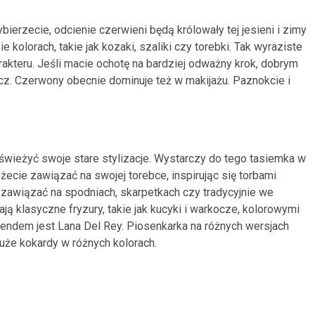
ierzecie, odcienie czerwieni będą królowały tej jesieni i zimy
e kolorach, takie jak kozaki, szaliki czy torebki. Tak wyraziste
rakteru. Jeśli macie ochotę na bardziej odważny krok, dobrym
cz. Czerwony obecnie dominuje też w makijażu. Paznokcie i
wieżyć swoje stare stylizacje. Wystarczy do tego tasiemka w
cie zawiązać na swojej torebce, inspirując się torbami
eż zawiązać na spodniach, skarpetkach czy tradycyjnie we
ą klasyczne fryzury, takie jak kucyki i warkocze, kolorowymi
 trendem jest Lana Del Rey. Piosenkarka na różnych wersjach
że kokardy w różnych kolorach.