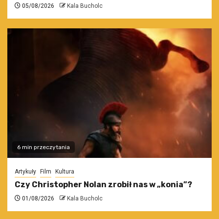
05/08/2026
Kala Bucholc
6 min przeczytania
Artykuły
Film
Kultura
Czy Christopher Nolan zrobił nas w „konia”?
01/08/2026
Kala Bucholc