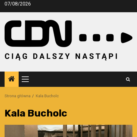
Przejdź
07/08/2026
do
treści
Menu
główne
Strona główna
Kala Bucholc
Kala Bucholc