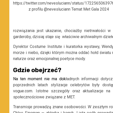
https://twitter.com/nevesluciann/status/17225650639
z profilu @nevesluciann Temat Met Gala 2024
rozwiązania jest ukazanie, chociażby nietrwałości w
garderoby, dzisiaj staje się właściwie archiwalnym dzieł
Dyrektor Costume Institute i kuratorka wystawy, Wendy
morze i niebo, dzięki którym można oddać hołd światu n
naturze oraz emocjonalnej poetyce mody.
Gdzie obejrzeć?
Na ten moment nie ma dok
ładnych informacji doty
poprzednich latach stylizacje celebrytów były dos
vogue.com
. Istotne szczegóły oraz aktualizacje na
społecznościowe związane z MET.
Transmisje prowadzą znane osobowości. W zeszłym rok
Chloe Fineman — aktorka i komik. Lista osób prowad