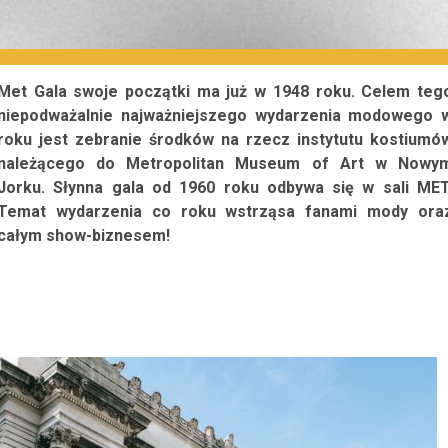
Met Gala swoje początki ma już w 1948 roku. Celem teg
niepodważalnie najważniejszego wydarzenia modowego 
roku jest zebranie środków na rzecz instytutu kostiumó
należącego do Metropolitan Museum of Art w Nowy
Jorku. Słynna gala od 1960 roku odbywa się w sali MET
Temat wydarzenia co roku wstrząsa fanami mody ora
całym show-biznesem!