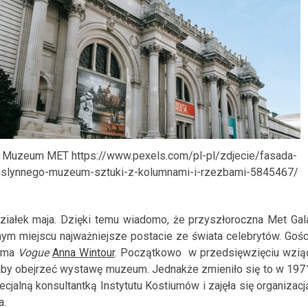
9012685984/photo/1
Muzeum MET https://www.pexels.com/pl-pl/zdjecie/fasada-
slynnego-muzeum-sztuki-z-kolumnami-i-rzezbami-5845467/
ziałek maja. Dzięki temu wiadomo, że przyszłoroczna Met Gal
nym miejscu najważniejsze postacie ze świata celebrytów. Gośc
isma
Vogue
Anna Wintour
. Początkowo w przedsięwzięciu wzią
, aby obejrzeć wystawę muzeum. Jednakże zmieniło się to w 197
ecjalną konsultantką Instytutu Kostiumów i zajęła się organizacj
a.