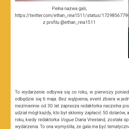
Pełna nazwa gali,
https://twitter.com/ethan_rina1511/status/172985677
z profilu @ethan_rina1511
To wydarzenie odbywa się co roku, w pierwszy ponied
odbędzie się 6 maja. Bez wątpienia, event zbiera w jed
niezmiennie od 30 lat zaprasza redaktorka naczelna p
udział mógł każdy, kto był skłonny zapłacić 50 dolarów
roku, kiedy redaktorka
Vogue
Diana Vreeland, została sp
wydarzenia. To ona wymyśliła, że gala ma być tematyczn