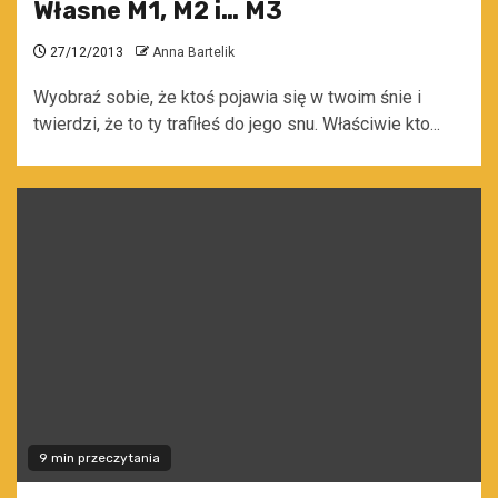
Własne M1, M2 i… M3
27/12/2013
Anna Bartelik
Wyobraź sobie, że ktoś pojawia się w twoim śnie i
twierdzi, że to ty trafiłeś do jego snu. Właściwie kto...
9 min przeczytania