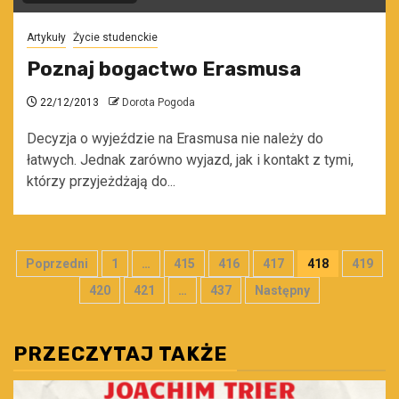
Artykuły
Życie studenckie
Poznaj bogactwo Erasmusa
22/12/2013
Dorota Pogoda
Decyzja o wyjeździe na Erasmusa nie należy do
łatwych. Jednak zarówno wyjazd, jak i kontakt z tymi,
którzy przyjeżdżają do...
Stronicowanie
Poprzedni
1
…
415
416
417
418
419
wpisów
420
421
…
437
Następny
PRZECZYTAJ TAKŻE