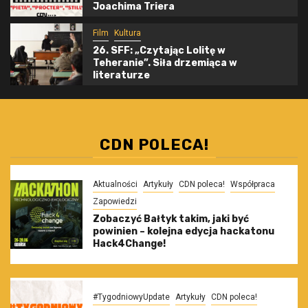
Joachima Triera
Film
Kultura
26. SFF: „Czytając Lolitę w
Teheranie”. Siła drzemiąca w
literaturze
CDN POLECA!
Aktualności
Artykuły
CDN poleca!
Współpraca
Zapowiedzi
Zobaczyć Bałtyk takim, jaki być
powinien – kolejna edycja hackatonu
Hack4Change!
#TygodniowyUpdate
Artykuły
CDN poleca!