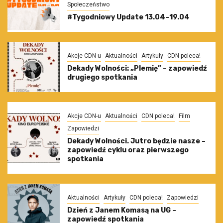
Społeczeństwo
#Tygodniowy Update 13.04–19.04
Akcje CDN-u
Aktualności
Artykuły
CDN poleca!
Dekady Wolności: „Plemię” – zapowiedź
drugiego spotkania
Akcje CDN-u
Aktualności
CDN poleca!
Film
Zapowiedzi
Dekady Wolności. Jutro będzie nasze –
zapowiedź cyklu oraz pierwszego
spotkania
Aktualności
Artykuły
CDN poleca!
Zapowiedzi
Dzień z Janem Komasą na UG –
zapowiedź spotkania