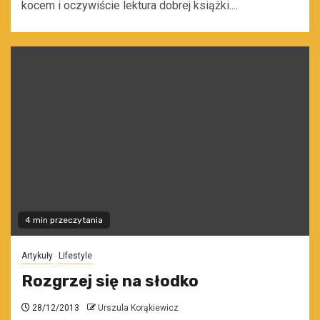
kocem i oczywiście lektura dobrej książki....
4 min przeczytania
Artykuły
Lifestyle
Rozgrzej się na słodko
28/12/2013
Urszula Korąkiewicz