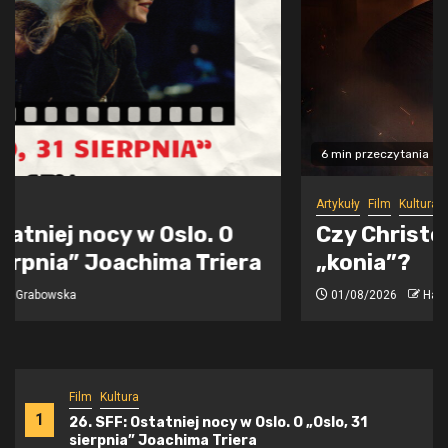
6 min przeczytania
Artykuły
Film
Kultura
Czy Christopher Nolan zrobił nas w
„konia”?
01/08/2026
Hanna Wiczkowska
Film
Kultura
1
26. SFF: Ostatniej nocy w Oslo. O „Oslo, 31
sierpnia” Joachima Triera