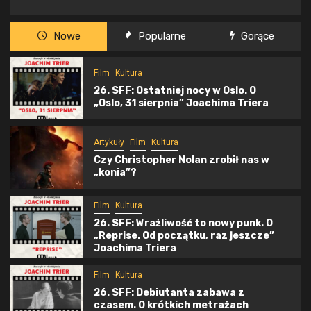
Nowe
Popularne
Gorące
Film
Kultura
26. SFF: Ostatniej nocy w Oslo. O
„Oslo, 31 sierpnia” Joachima Triera
Artykuły
Film
Kultura
Czy Christopher Nolan zrobił nas w
„konia”?
Film
Kultura
26. SFF: Wrażliwość to nowy punk. O
„Reprise. Od początku, raz jeszcze”
Joachima Triera
Film
Kultura
26. SFF: Debiutanta zabawa z
czasem. O krótkich metrażach