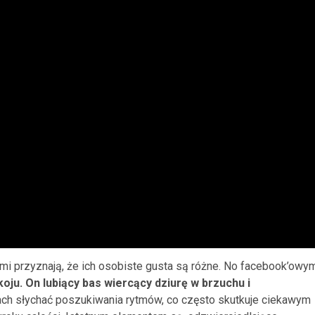
ami przyznają, że ich osobiste gusta są różne. No facebook’owy
oju. On lubiący bas wiercący dziurę w brzuchu i
ch słychać poszukiwania rytmów, co często skutkuje ciekawym