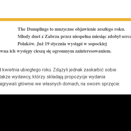
The Dumplings to muzyczne objawienie zeszłego roku.
Młody duet z Zabrza przez niespełna miesiąc zdobył serc
Polaków. Już 19 stycznia wystąpi w sopockiej
wna ich występy cieszą się ogromnym zainteresowaniem.
 kwietnia ubiegłego roku. Zdążyli jednak zaskarbić sobie
także wydawcy, którzy składają propozycje wydania
 nagrywali głównie we własnych domach, na swoim sprzęcie.