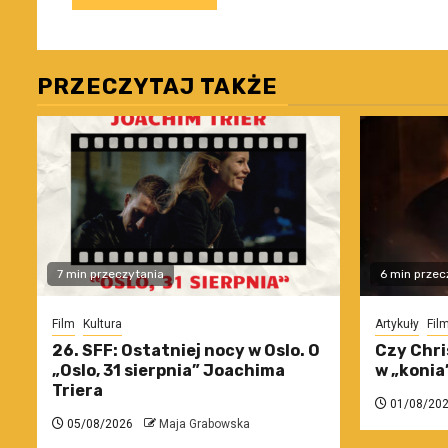
PRZECZYTAJ TAKŻE
7 min przeczytania
6 min przec
Film
Kultura
Artykuły
Fil
26. SFF: Ostatniej nocy w Oslo. O
Czy Chri
„Oslo, 31 sierpnia” Joachima
w „konia
Triera
01/08/20
05/08/2026
Maja Grabowska