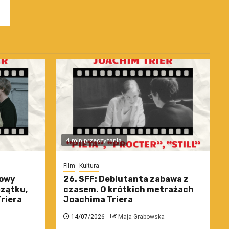
4 min przeczytania
Film
Kultura
nowy
26. SFF: Debiutanta zabawa z
czątku,
czasem. O krótkich metrażach
riera
Joachima Triera
14/07/2026
Maja Grabowska