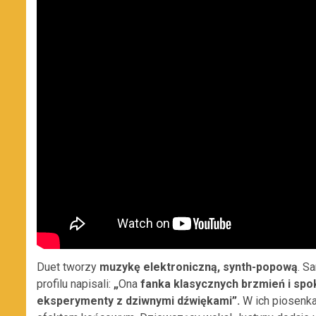
Duet tworzy
muzykę elektroniczną, synth-popową
. S
profilu napisali:
„
Ona
fanka klasycznych brzmień i spok
eksperymenty z dziwnymi dźwiękami”.
W ich piosenka