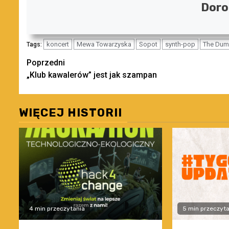
Doro
koncert
Mewa Towarzyska
Sopot
synth-pop
The Dum
Tags:
Zobacz
Poprzedni
„Klub kawalerów” jest jak szampan
wpisy
WIĘCEJ HISTORII
4 min przeczytania
5 min przeczyta