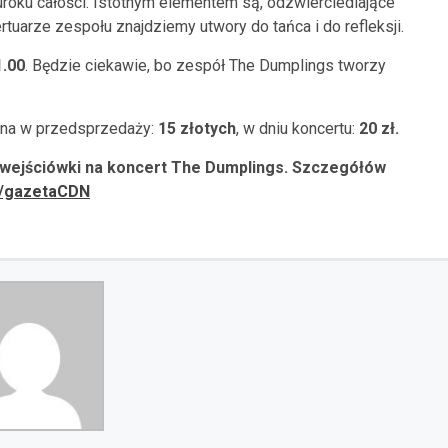
oku całości. Istotnym elementem są, odzwierciedlające
ertuarze zespołu znajdziemy utwory do tańca i do refleksji.
1.00
. Będzie ciekawie, bo zespół The Dumplings tworzy
Cena w przedsprzedaży:
15 złotych
, w dniu koncertu:
20 zł.
wejściówki na koncert The Dumplings. Szczegółów
m/gazetaCDN