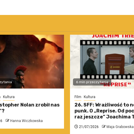
zytania
6 min przeczytania
m
Kultura
Film
Kultura
stopher Nolan zrobił nas
26. SFF: Wrażliwość to 
”?
punk. O „Reprise. Od po
raz jeszcze” Joachima T
26
Hanna Wiczkowska
21/07/2026
Maja Grabowska