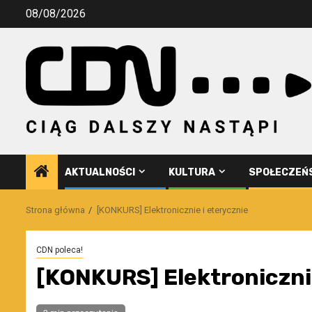
Przejdź
08/08/2026
do
treści
AKTUALNOŚCI
KULTURA
SPOŁECZEŃ
Strona główna
[KONKURS] Elektronicznie i eterycznie
CDN poleca!
[KONKURS] Elektronicznie