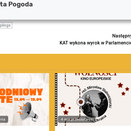
ta Pogoda
plings
Następn
KAT wykona wyrok w Parlamenci
nia
4 min przeczytania