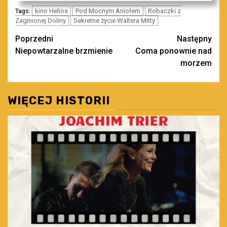
kino Helios
Pod Mocnym Aniołem
Robaczki z
Tags:
Zaginionej Doliny
Sekretne życie Waltera Mitty
Zobacz
Poprzedni
Następny
Niepowtarzalne brzmienie
Coma ponownie nad
wpisy
morzem
WIĘCEJ HISTORII