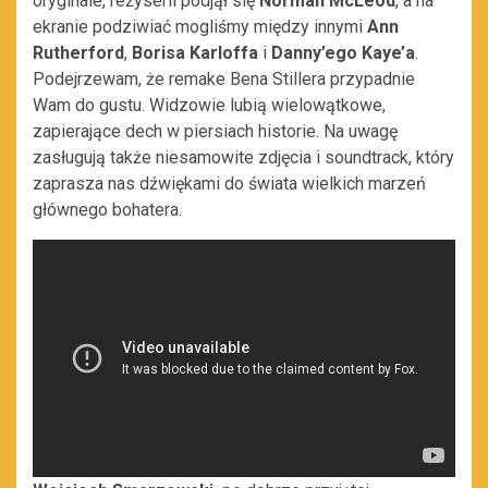
oryginale, reżyserii podjął się
Norman McLeod
, a na
ekranie podziwiać mogliśmy między innymi
Ann
Rutherford
,
Borisa Karloffa
i
Danny’ego Kaye’a
.
Podejrzewam, że remake Bena Stillera przypadnie
Wam do gustu. Widzowie lubią wielowątkowe,
zapierające dech w piersiach historie. Na uwagę
zasługują także niesamowite zdjęcia i soundtrack, który
zaprasza nas dźwiękami do świata wielkich marzeń
głównego bohatera.