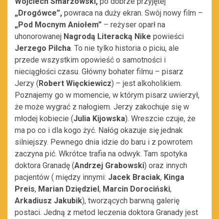
Wojciech Smarzowski,
po dobrze przyjętej
„Drogówce”,
powraca na duży ekran. Swój nowy film –
„Pod Mocnym Aniołem”
– reżyser oparł na
uhonorowanej
Nagrodą Literacką Nike
powieści
Jerzego Pilcha
. To nie tylko historia o piciu, ale
przede wszystkim opowieść o samotności i
nieciągłości czasu. Główny bohater filmu – pisarz
Jerzy (
Robert Więckiewicz
) – jest alkoholikiem.
Poznajemy go w momencie, w którym pisarz uwierzył,
że może wygrać z nałogiem. Jerzy zakochuje się w
młodej kobiecie (
Julia Kijowska
). Wreszcie czuje, że
ma po co i dla kogo żyć. Nałóg okazuje się jednak
silniejszy. Pewnego dnia idzie do baru i z powrotem
zaczyna pić. Wkrótce trafia na odwyk. Tam spotyka
doktora Granadę (
Andrzej Grabowski
) oraz innych
pacjentów ( między innymi:
Jacek Braciak
,
Kinga
Preis
,
Marian Dziędziel
,
Marcin Dorociński
,
Arkadiusz Jakubik
), tworzących barwną galerię
postaci. Jedną z metod leczenia doktora Granady jest