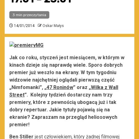
3 min przeczytania
14/01/2014
Oskar Małys
Jak co roku, styczeń jest miesiącem, w którym w
kinach dzieje się naprawdę wiele. Sporo dobrych
premier już weszło na ekrany. W tym tygodniu
widzowie najchętniej oglądali pierwszą część
„Nimfomanki”, „
47 Roninów
” oraz „
Wilka z Wall
Street
”. Kolejny tydzień dostarczy nam trzy
premiery, które z pewnością ubogacą już i tak
dobry repertuar. Jakie tytuły pojawią się na
ekranie? Zapraszam na przegląd heliosowych
premier!
Ben Stiller
jest człowiekiem, który żadnej filmowej