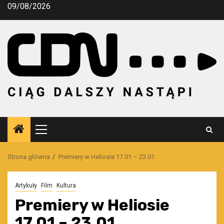
Przejdź
09/08/2026
do
treści
Menu
główne
Strona główna
Premiery w Heliosie 17.01 – 23.01
Artykuły
Film
Kultura
Premiery w Heliosie
17.01 – 23.01