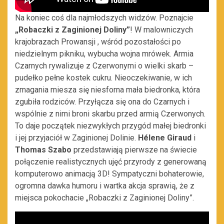
Na koniec coś dla najmłodszych widzów. Poznajcie
„Robaczki z Zaginionej Doliny”
! W malowniczych
krajobrazach Prowansji , wśród pozostałości po
niedzielnym pikniku, wybucha wojna mrówek. Armia
Czarnych rywalizuje z Czerwonymi o wielki skarb –
pudełko pełne kostek cukru. Nieoczekiwanie, w ich
zmagania miesza się niesforna mała biedronka, która
zgubiła rodziców. Przyłącza się ona do Czarnych i
wspólnie z nimi broni skarbu przed armią Czerwonych.
To daje początek niezwykłych przygód małej biedronki
i jej przyjaciół w Zaginionej Dolinie.
Hélene Giraud
i
Thomas Szabo
przedstawiają pierwsze na świecie
połączenie realistycznych ujęć przyrody z generowaną
komputerowo animacją 3D! Sympatyczni bohaterowie,
ogromna dawka humoru i wartka akcja sprawią, że z
miejsca pokochacie „Robaczki z Zaginionej Doliny”.