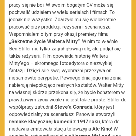
pracy się nie boi. W swoim bogatym CV może się
pochwalić udziałem w wielu serialach i filmach. To
jednak nie wszystko. Zdarzyło mu się wielokrotnie
pracować przy produkcji, reżyserii i scenariuszu.
Wspomniałem o tym przy okazji premiery filmu
„Sekretne życie Waltera Mitty”
. W nim to właśnie
Ben Stiller nie tylko zagrał główną rolę, ale podjął się
także reżyserii. Film opowiada historię Waltera
Mitty’ego – skromnego fotoedytora o niezwykłej
fantazji. Dzięki sile swej wyobraźni przeżywa on
niesamowite perypetie. Pewnego dnia jego marzenia
nabierają niepokojąco realnych kształtów. Walter Mitty
na własnej skórze przekona się, że bycie bohaterem w
prawdziwym życiu wcale nie jest takie proste. Stiller do
współpracy zatrudnił
Steve’a Conrada
, który jest
odpowiedzialny za scenariusz. Panowie stworzyli
remake klasycznej komedii z 1947 roku
, którą do
niedawna emitowała stacja telewizyjna
Ale Kino!
W