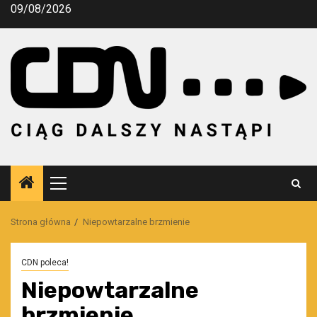
Przejdź
09/08/2026
do
treści
Menu
główne
Strona główna
Niepowtarzalne brzmienie
CDN poleca!
Niepowtarzalne
brzmienie