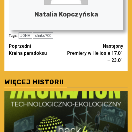
Natalia Kopczyńska
JONA
sfinks700
Tags:
Zobacz
Poprzedni
Następny
Kraina paradoksu
Premiery w Heliosie 17.01
wpisy
– 23.01
WIĘCEJ HISTORII