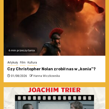
6 min przeczytania
Artykuły
Film
Kultura
Czy Christopher Nolan zrobił nas w „konia”?
01/08/2026
Hanna Wiczkowska