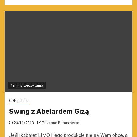
1 min przeczytania
CDN poleca!
Swing z Abelardem Gizą
23/11/2013
Zuzanna Baranowska
Jeśli kabaret LIMO i jego produkcje nie są Wam obce, a