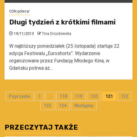
CDN poleca!
Długi tydzień z krótkimi filmami
19/11/2013
Tina Drozdowska
W najbliższy poniedziałek (25 listopada) startuje 22
edycja Festiwalu „Euroshorts”. Wydarzenie
organizowane przez Fundację Młodego Kina, w
Gdańsku potrwa aż...
Stronicowanie
Poprzedni
1
…
118
119
120
121
122
wpisów
123
124
Następny
PRZECZYTAJ TAKŻE