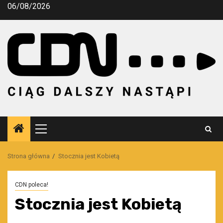
Przejdź
06/08/2026
do
treści
Menu
główne
Strona główna
Stocznia jest Kobietą
CDN poleca!
Stocznia jest Kobietą