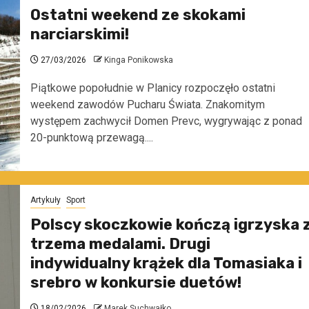
Ostatni weekend ze skokami
narciarskimi!
27/03/2026
Kinga Ponikowska
Piątkowe popołudnie w Planicy rozpoczęło ostatni
weekend zawodów Pucharu Świata. Znakomitym
występem zachwycił Domen Prevc, wygrywając z ponad
20-punktową przewagą....
Artykuły
Sport
Polscy skoczkowie kończą igrzyska 
trzema medalami. Drugi
indywidualny krążek dla Tomasiaka i
srebro w konkursie duetów!
18/02/2026
Marek Suchwałko