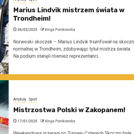
Marius Lindvik mistrzem świata w
Trondheim!
06/03/2025
Kinga Ponikowska
Norweski skoczek – Marius Lindvik triumfował na skoczn
normalnej w Trondheim, zdobywając tytuł mistrza świata.
Na podium stanęli również reprezentanci...
Artykuły
Sport
Mistrzostwa Polski w Zakopanem!
17/01/2025
Kinga Ponikowska
Weekendowa przerwa po Turnieju Czterech Skoczni była