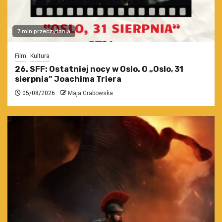
7 min przeczytania
Film
Kultura
26. SFF: Ostatniej nocy w Oslo. O „Oslo, 31
sierpnia” Joachima Triera
05/08/2026
Maja Grabowska