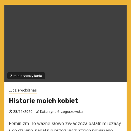
3 min przeczytania
Ludzie wokół nas
Historie moich kobiet
28/11/2020
Katarzyna Grzegorzewska
Feminizm. To ważne słowo zwłaszcza ostatnimi czasy
i, co dziwne, nadal nie przez wszystkich poważane.