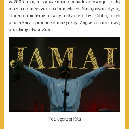
w 2005 roku, to zyskał miano ponadczasowego i dalej
można go usłyszeć na domówkach. Następnym artystą,
którego mieliśmy okazję usłyszeć, był Gibbs, czyli
piosenkarz i producent muzyczny. Zagrał on m.in. swój
popularny utwór
Stan
.
Fot. Jędrzej Kita