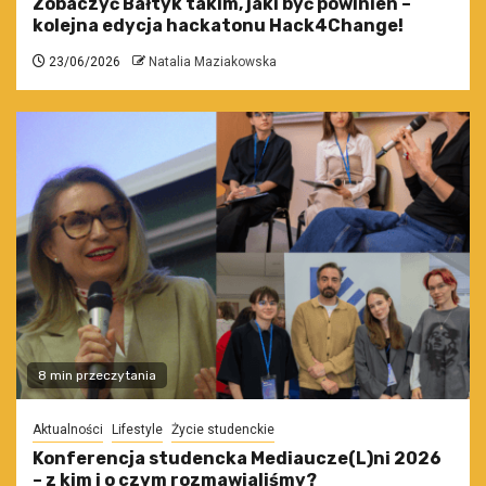
Zobaczyć Bałtyk takim, jaki być powinien –
kolejna edycja hackatonu Hack4Change!
23/06/2026
Natalia Maziakowska
8 min przeczytania
Aktualności
Lifestyle
Życie studenckie
Konferencja studencka Mediaucze(L)ni 2026
– z kim i o czym rozmawialiśmy?