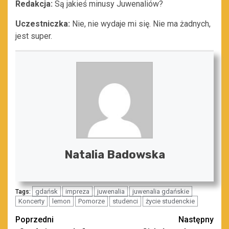
Redakcja:
Są jakieś minusy Juwenaliów?
Uczestniczka:
Nie, nie wydaje mi się. Nie ma żadnych,
jest super.
Natalia Badowska
gdańsk
impreza
juwenalia
juwenalia gdańskie
Tags:
Koncerty
lemon
Pomorze
studenci
życie studenckie
Zobacz
Poprzedni
Następny