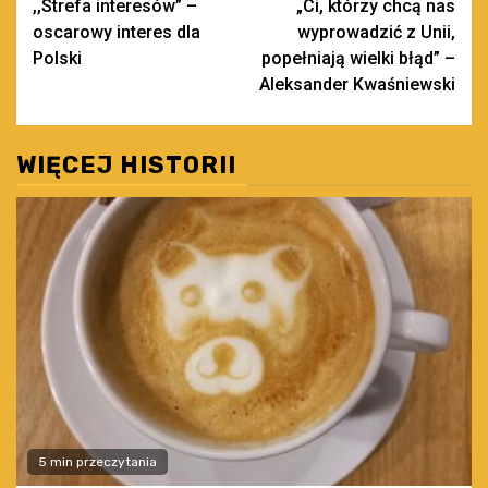
,,Strefa interesów” –
„Ci, którzy chcą nas
wpisy
oscarowy interes dla
wyprowadzić z Unii,
Polski
popełniają wielki błąd” –
Aleksander Kwaśniewski
WIĘCEJ HISTORII
5 min przeczytania