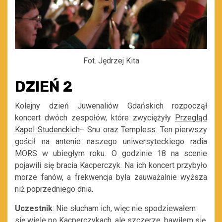
Fot. Jędrzej Kita
DZIEŃ 2
Kolejny dzień Juwenaliów Gdańskich rozpoczął
koncert dwóch zespołów, które zwyciężyły
Przegląd
Kapel Studenckich
– Snu oraz Templess. Ten pierwszy
gościł na antenie naszego uniwersyteckiego radia
MORS w ubiegłym roku. O godzinie 18 na scenie
pojawili się bracia Kacperczyk. Na ich koncert przybyło
morze fanów, a frekwencja była zauważalnie wyższa
niż poprzedniego dnia.
Uczestnik
: Nie słucham ich, więc nie spodziewałem
się wiele po Kacperczykach, ale szczerze, bawiłem się