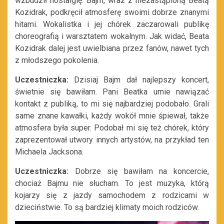
wzbudził nostalgię. Bajm, wraz z niezastąpioną Beatą
Kozidrak, podkręcił atmosferę swoimi dobrze znanymi
hitami. Wokalistka i jej chórek zaczarowali publikę
choreografią i warsztatem wokalnym. Jak widać, Beata
Kozidrak dalej jest uwielbiana przez fanów, nawet tych
z młodszego pokolenia.
Uczestniczka:
Dzisiaj Bajm dał najlepszy koncert,
świetnie się bawiłam. Pani Beatka umie nawiązać
kontakt z publiką, to mi się najbardziej podobało. Grali
same znane kawałki, każdy wokół mnie śpiewał, także
atmosfera była super. Podobał mi się też chórek, który
zaprezentował utwory innych artystów, na przykład ten
Michaela Jacksona.
Uczestniczka:
Dobrze się bawiłam na koncercie,
chociaż Bajmu nie słucham. To jest muzyka, którą
kojarzy się z jazdy samochodem z rodzicami w
dzieciństwie. To są bardziej klimaty moich rodziców.