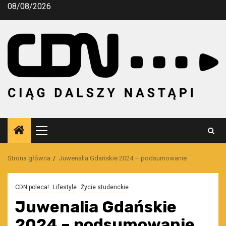
Przejdź
08/08/2026
do
treści
Menu
główne
Strona główna
Juwenalia Gdańskie 2024 – podsumowanie
CDN poleca!
Lifestyle
Życie studenckie
Juwenalia Gdańskie
2024 – podsumowanie