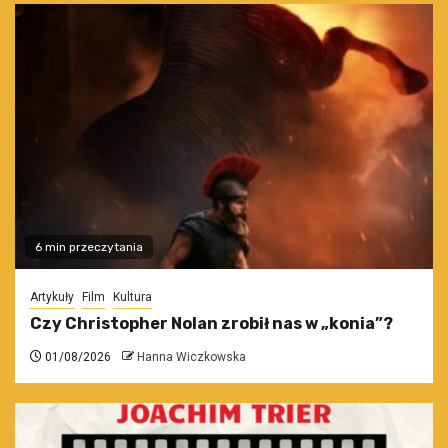
6 min przeczytania
Artykuły
Film
Kultura
Czy Christopher Nolan zrobił nas w „konia”?
01/08/2026
Hanna Wiczkowska