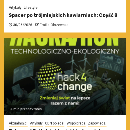
Artykuły
Lifestyle
Spacer po trójmiejskich kawiarniach: Część 8
30/06/2026
Emilia Olszewska
4 min przeczytania
Aktualności
Artykuły
CDN poleca!
Współpraca
Zapowiedzi