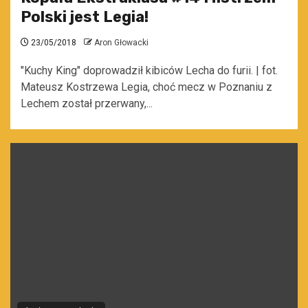
Polski jest Legia!
23/05/2018
Aron Głowacki
"Kuchy King" doprowadził kibiców Lecha do furii. | fot.
Mateusz Kostrzewa Legia, choć mecz w Poznaniu z
Lechem został przerwany,...