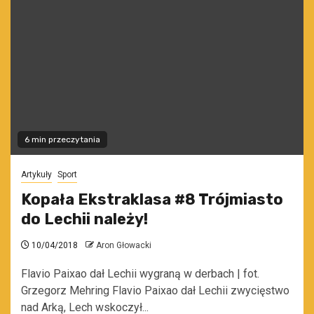
6 min przeczytania
Artykuły
Sport
Kopała Ekstraklasa #8 Trójmiasto
do Lechii należy!
10/04/2018
Aron Głowacki
Flavio Paixao dał Lechii wygraną w derbach | fot.
Grzegorz Mehring Flavio Paixao dał Lechii zwycięstwo
nad Arką, Lech wskoczył...