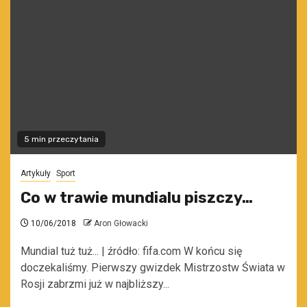
5 min przeczytania
Artykuły
Sport
Co w trawie mundialu piszczy…
10/06/2018
Aron Głowacki
Mundial tuż tuż... | źródło: fifa.com W końcu się
doczekaliśmy. Pierwszy gwizdek Mistrzostw Świata w
Rosji zabrzmi już w najbliższy...