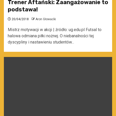
Trener Aftański: Zaangażowanie to
podstawa!
20/04/2018
Aron Głowacki
Mistrz motywacji w akcji | źródło: ug.edu.pl Futsal to
halowa odmiana piłki nożnej. O niebanalności tej
dyscypliny i nastawieniu studentów...